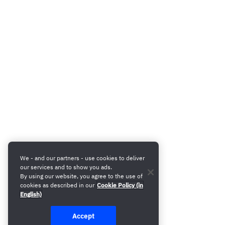
We - and our partners - use cookies to deliver
our services and to show you ads.
By using our website, you agree to the use of
cookies as described in our
Cookie Policy (in
English)
Accept