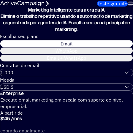
Pular para o conteúdo
Teste gratuito
Marketing inteligente para a era da IA
Elimine o trabalho repetitivo usando a automação de marketing
orquestrada por agentes de IA. Escolha seu canal principal de
marketing:
Escolha seu plano
Email
WhatsApp
Email + WhatsApp
Contatos de email
Moeda
Enterprise
Execute email marketing em escala com suporte de nível
empresarial.
A partir de
$
145
/
mês
cobrado anualmente