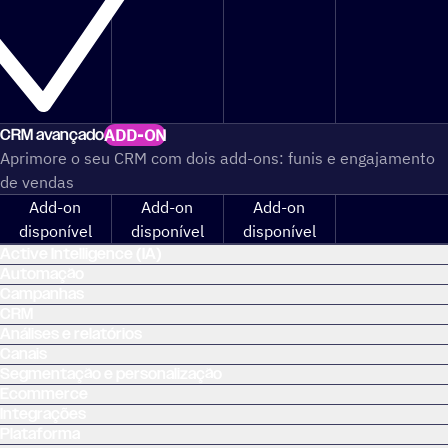
CRM avançado
ADD-ON
Aprimore o seu CRM com dois add-ons: funis e engajamento
de vendas
Add-on
Add-on
Add-on
disponível
disponível
disponível
Active Intelligence (IA)
Automação
Campanhas
CRM
Análises e relatórios
Canais
Segmentação e personalização
Ecommerce
Integrações
Plataforma