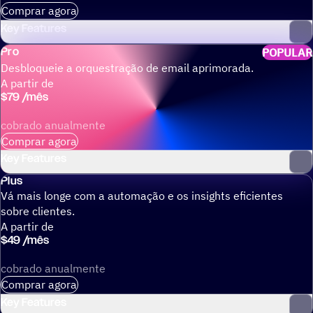
Comprar agora
Key Features
Pro
POPULAR
Desbloqueie a orquestração de email aprimorada.
A partir de
$
79
/
mês
cobrado anualmente
Comprar agora
Key Features
Plus
Vá mais longe com a automação e os insights eficientes
sobre clientes.
A partir de
$
49
/
mês
cobrado anualmente
Comprar agora
Key Features