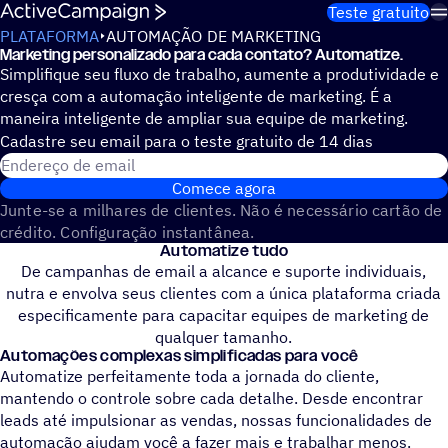
Pular para o conteúdo
Teste gratuito
PLATAFORMA
AUTOMAÇÃO DE MARKETING
Marketing personalizado para cada contato? Automatize.
Simplifique seu fluxo de trabalho, aumente a produtividade e
cresça com a automação inteligente de marketing. É a
maneira inteligente de ampliar sua equipe de marketing.
Cadastre seu email para o teste gratuito de 14 dias
Endereço de email
Comece agora
Junte-se a milhares de clientes. Não é necessário cartão de
crédito. Configuração instantânea.
Automatize tudo
De campanhas de email a alcance e suporte individuais,
nutra e envolva seus clientes com a única plataforma criada
especificamente para capacitar equipes de marketing de
qualquer tamanho.
Automações complexas simplificadas para você
Automatize perfeitamente toda a jornada do cliente,
mantendo o controle sobre cada detalhe. Desde encontrar
leads até impulsionar as vendas, nossas funcionalidades de
automação ajudam você a fazer mais e trabalhar menos.