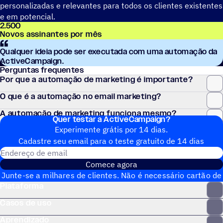
personalizadas e relevantes para todos os clientes existentes
e em potencial.
2.500
Novos assinantes por mês
Qualquer ideia pode ser executada com uma automação da
ActiveCampaign.
Perguntas frequentes
Por que a automação de marketing é importante?
O que é a automação no email marketing?
A automação de marketing funciona mesmo?
Quer testar a ActiveCampaign?
Experimente grátis por 14 dias.
Cadastre seu email para o teste gratuito de 14 dias
Endereço de email
Comece agora
Junte-se a milhares de clientes. Não é necessário cartão de
Plataforma
crédito. Configuração instantânea.
Casos de uso
Aprendizado