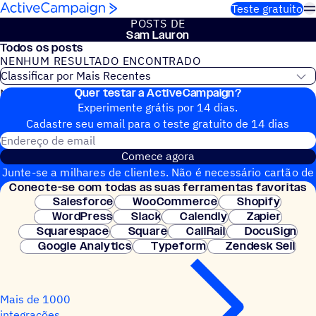
Pular para o conteúdo
Teste gratuito
POSTS DE
Sam Lauron
Todos os posts
NENHUM RESULTADO ENCONTRADO
Quer testar a ActiveCampaign?
Nenhum post do blog encontrado
Experimente grátis por 14 dias.
Cadastre seu email para o teste gratuito de 14 dias
Endereço de email
Comece agora
Junte-se a milhares de clientes. Não é necessário cartão de
Conecte-se com todas as suas ferramentas favoritas
crédito. Configuração instantânea.
Salesforce
WooCommerce
Shopify
WordPress
Slack
Calendly
Zapier
Squarespace
Square
CallRail
DocuSign
Google Analytics
Typeform
Zendesk Sell
Mais de 1000
integrações