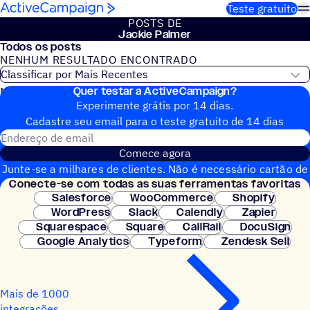
Pular para o conteúdo
Teste gratuito
POSTS DE
Jackie Palmer
Todos os posts
NENHUM RESULTADO ENCONTRADO
Quer testar a ActiveCampaign?
Nenhum post do blog encontrado
Experimente grátis por 14 dias.
Cadastre seu email para o teste gratuito de 14 dias
Endereço de email
Comece agora
Junte-se a milhares de clientes. Não é necessário cartão de
Conecte-se com todas as suas ferramentas favoritas
crédito. Configuração instantânea.
Salesforce
WooCommerce
Shopify
WordPress
Slack
Calendly
Zapier
Squarespace
Square
CallRail
DocuSign
Google Analytics
Typeform
Zendesk Sell
Mais de 1000
integrações