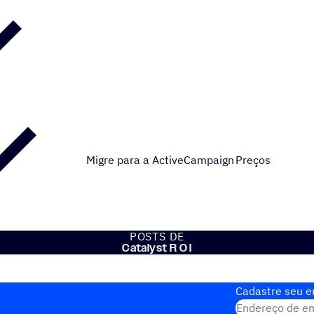
Migre para a ActiveCampaign
Preços
POSTS DE
Catalyst R O I
Cadastre seu em
Endereço de em