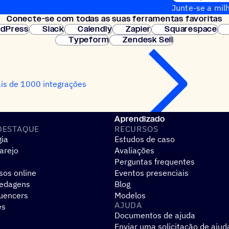
Junte-se a milh
Conecte-se com todas as suas ferramentas favoritas
Configuração i
dPress
Slack
Calendly
Zapier
Squarespace
Typeform
Zendesk Sell
is de 1000 integrações
Aprendizado
DESTAQUE
RECURSOS
gia
Estudos de caso
arejo
Avaliações
Perguntas frequentes
sos online
Eventos presenciais
pedagens
Blog
luencers
Modelos
AJUDA
es
Documentos de ajuda
Enviar uma solicitação de ajud