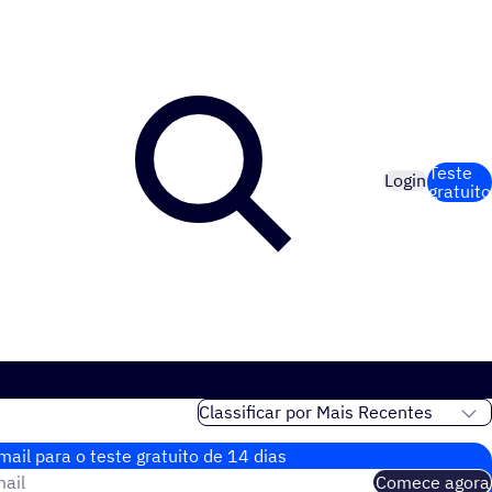
Teste
Login
gratuito
ail para o teste gratuito de 14 dias
ail
Comece agora