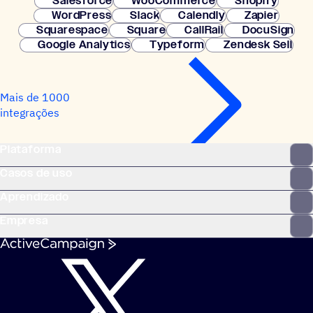
Salesforce
WooCommerce
Shopify
WordPress
Slack
Calendly
Zapier
Squarespace
Square
CallRail
DocuSign
Google Analytics
Typeform
Zendesk Sell
Mais de 1000
integrações
Plataforma
Casos de uso
Aprendizado
Empresa