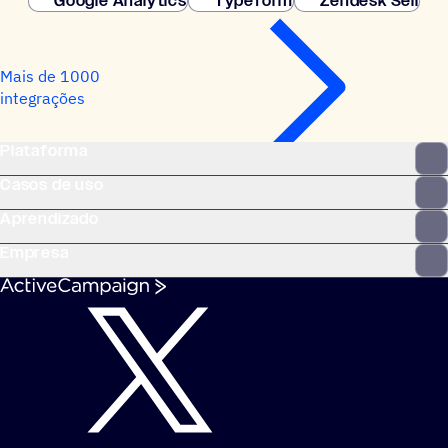
Google Analytics
Typeform
Zendesk Sell
Mais de 1000
integrações
Plataforma
Casos de uso
Aprendizado
Empresa