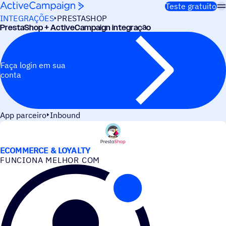
Pular para o conteúdo
Teste gratuito
INTEGRAÇÕES
PRESTASHOP
PrestaShop + ActiveCampaign integração
Faça login em sua
conta
App parceiro
Inbound
CASOS DE USO
ECOMMERCE & LOYALTY
FUNCIONA MELHOR COM