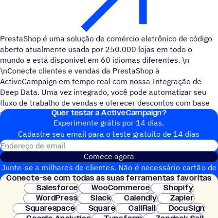
PrestaShop é uma solução de comércio eletrônico de código
aberto atualmente usada por 250.000 lojas em todo o
mundo e está disponível em 60 idiomas diferentes. \n
\nConecte clientes e vendas da PrestaShop à
ActiveCampaign em tempo real com nossa Integração de
Deep Data. Uma vez integrado, você pode automatizar seu
fluxo de trabalho de vendas e oferecer descontos com base
Quer testar a ActiveCampaign?
nas ações de seus clientes.
Experimente grátis por 14 dias.
Cadastre seu email para o teste gratuito de 14 dias
Endereço de email
Comece agora
Junte-se a milhares de clientes. Não é necessário cartão de
Conecte-se com todas as suas ferramentas favoritas
crédito. Configuração instantânea.
Salesforce
WooCommerce
Shopify
WordPress
Slack
Calendly
Zapier
Squarespace
Square
CallRail
DocuSign