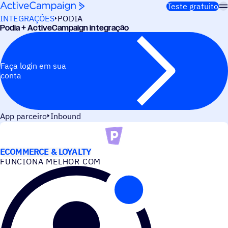
Pular para o conteúdo
Teste gratuito
INTEGRAÇÕES
PODIA
Podia + ActiveCampaign integração
Faça login em sua
conta
App parceiro
Inbound
CASOS DE USO
ECOMMERCE & LOYALTY
FUNCIONA MELHOR COM