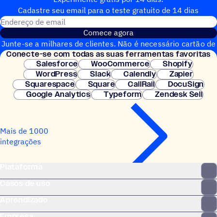
Cadastre seu email para o teste gratuito de 14 dias
Endereço de email
Comece agora
Junte-se a milhares de clientes. Não é necessário cartão de
Conecte-se com todas as suas ferramentas favoritas
crédito. Configuração instantânea.
Salesforce
WooCommerce
Shopify
WordPress
Slack
Calendly
Zapier
Squarespace
Square
CallRail
DocuSign
Google Analytics
Typeform
Zendesk Sell
Mais de 1000
integrações
Plataforma
Casos de uso
Aprendizado
Empresa