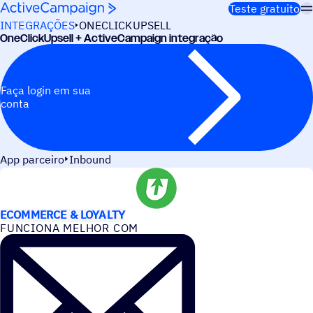
Pular para o conteúdo
Teste gratuito
INTEGRAÇÕES
ONECLICKUPSELL
OneClickUpsell + ActiveCampaign integração
Faça login em sua
conta
App parceiro
Inbound
CASOS DE USO
ECOMMERCE & LOYALTY
FUNCIONA MELHOR COM