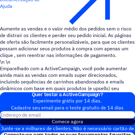
Ajuda
Aumente as vendas e o valor médio dos pedidos sem o risco
de distrair os clientes e perder seu pedido inicial. As páginas
de oferta são facilmente personalizáveis, para que os clientes
possam adicionar seus produtos à compra com apenas um
clique , sem reentrar nas informações de pagamento.
\n \n
Emparelhado com a ActiveCampaign, você pode aumentar
ainda mais as vendas com emails super direcionados,
incluindo sequências de carrinhos abandonados e emails
dinâmicos com base em quais produtos (e upsells) seu
Quer testar a ActiveCampaign?
cliente comprou.
Experimente grátis por 14 dias.
Cadastre seu email para o teste gratuito de 14 dias
Endereço de email
Comece agora
Junte-se a milhares de clientes. Não é necessário cartão de
Conecte-se com todas as suas ferramentas favoritas
crédito. Configuração instantânea.