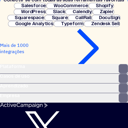
Salesforce
WooCommerce
Shopify
WordPress
Slack
Calendly
Zapier
Squarespace
Square
CallRail
DocuSign
Google Analytics
Typeform
Zendesk Sell
Mais de 1000
integrações
Plataforma
Casos de uso
Aprendizado
Empresa