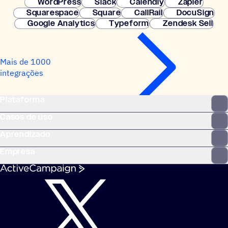
WordPress
Slack
Calendly
Zapier
Squarespace
Square
CallRail
DocuSign
Google Analytics
Typeform
Zendesk Sell
Mais de 1000
integrações
Plataforma
Casos de uso
Aprendizado
Empresa