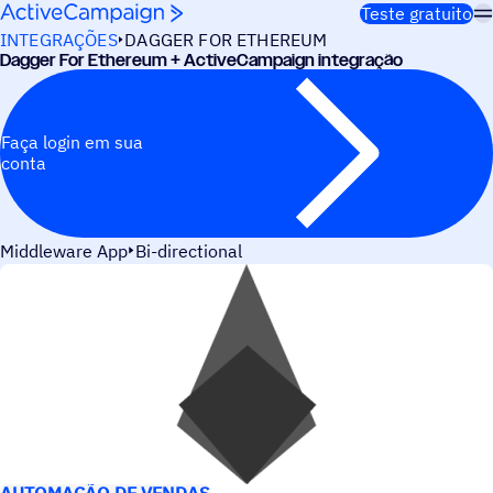
Pular para o conteúdo
Teste gratuito
INTEGRAÇÕES
DAGGER FOR ETHEREUM
Dagger For Ethereum + ActiveCampaign integração
Faça login em sua
conta
Middleware App
Bi-directional
CASOS DE USO
AUTOMAÇÃO DE VENDAS