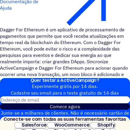
Documentação de
Ajuda
Dagger For Ethereum é um aplicativo de processamento de
pagamentos que permite que você receba atualizações em
tempo real da blockchain do Ethereum. Com o Dagger For
Ethereum, você pode evitar o risco e a complexidade das
pesquisas para eventos e dedicar sua energia ao que
realmente importa: criar grandes DApps. Sincronize
ActiveCampaign e Dagger For Ethereum para acionar quando
ocorrer uma nova transação, um novo bloco é adicionado e
Quer testar a ActiveCampaign?
quando uma trasnação específica é detectada no contrato.
Experimente grátis por 14 dias.
Cadastre seu email para o teste gratuito de 14 dias
Endereço de email
Comece agora
Junte-se a milhares de clientes. Não é necessário cartão de
Conecte-se com todas as suas ferramentas favoritas
crédito. Configuração instantânea.
Salesforce
WooCommerce
Shopify