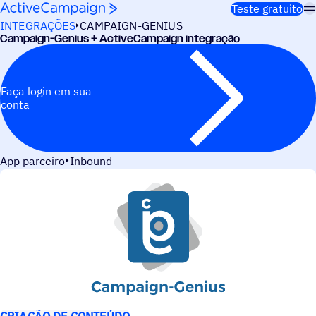
Pular para o conteúdo
Teste gratuito
INTEGRAÇÕES
CAMPAIGN-GENIUS
Campaign-Genius + ActiveCampaign integração
Faça login em sua
conta
App parceiro
Inbound
CASOS DE USO
CRIAÇÃO DE CONTEÚDO