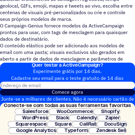
geolocal, GIFs, emojii, mapas e tweets ao vivo, escolha entre
centenas de visuais pré-personalizados ou crie e controle
seus próprios modelos de marca.
O Campaign-Genius fornece modelos da ActiveCampaign
prontos para usar, com tags de mesclagem para quaisquer
dados de destinatário.
O conteúdo elástico pode ser adicionado aos modelos de
email com uma pasta; visuais exclusivos são gerados em
aberto a partir de dados de mesclagem e parâmetros de
Quer testar a ActiveCampaign?
marketing.
Experimente grátis por 14 dias.
Cadastre seu email para o teste gratuito de 14 dias
Endereço de email
Comece agora
Junte-se a milhares de clientes. Não é necessário cartão de
Conecte-se com todas as suas ferramentas favoritas
crédito. Configuração instantânea.
Salesforce
WooCommerce
Shopify
WordPress
Slack
Calendly
Zapier
Squarespace
Square
CallRail
DocuSign
Google Analytics
Typeform
Zendesk Sell