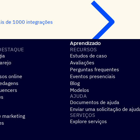
is de 1000 integrações
Aprendizado
DESTAQUE
RECURSOS
gia
Estudos de caso
arejo
Avaliações
Perguntas frequentes
sos online
Eventos presenciais
pedagens
Blog
luencers
Modelos
AJUDA
es
Documentos de ajuda
Enviar uma solicitação de ajud
SERVIÇOS
e marketing
Explore serviços
es