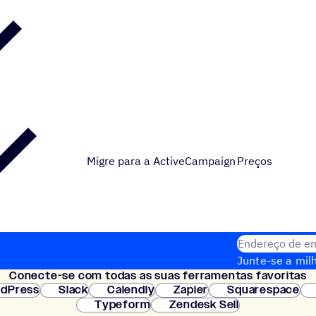
Migre para a ActiveCampaign
Preços
Cadastre seu em
Endereço de em
Junte-se a milh
Conecte-se com todas as suas ferramentas favoritas
Configuração i
dPress
Slack
Calendly
Zapier
Squarespace
Typeform
Zendesk Sell