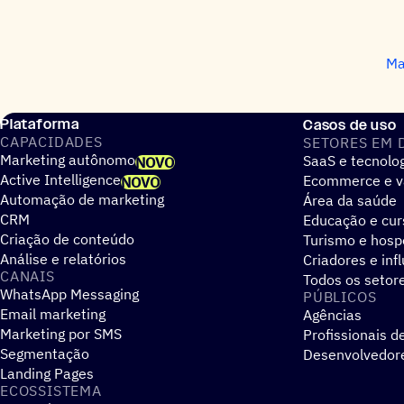
Ma
Plataforma
Casos de uso
CAPACIDADES
SETORES EM 
Marketing autônomo
SaaS e tecnolo
NOVO
Active Intelligence
Ecommerce e v
NOVO
Automação de marketing
Área da saúde
CRM
Educação e cur
Criação de conteúdo
Turismo e hos
Análise e relatórios
Criadores e inf
CANAIS
Todos os setor
WhatsApp Messaging
PÚBLICOS
Email marketing
Agências
Marketing por SMS
Profissionais d
Segmentação
Desenvolvedor
Landing Pages
ECOSSISTEMA