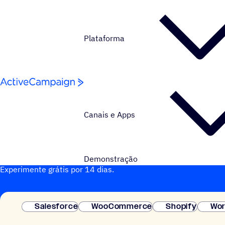
Pular para o conteúdo
Plataforma
Canais e Apps
Quer testar a ActiveCampaign?
Demonstração
Experimente grátis por 14 dias.
Salesforce
WooCommerce
Shopify
Wor