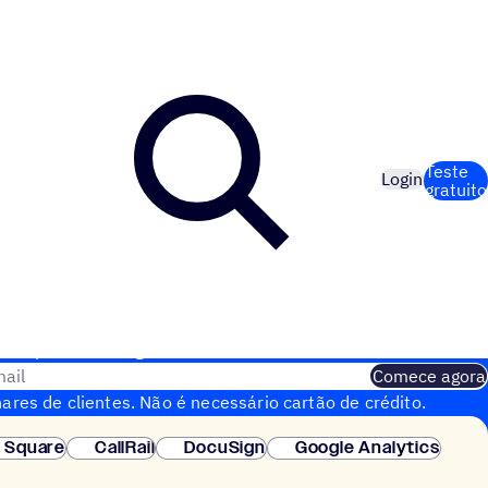
Teste
Login
gratuito
ail para o teste gratuito de 14 dias
ail
Comece agora
ares de clientes. Não é necessário cartão de crédito.
nstantânea.
Square
CallRail
DocuSign
Google Analytics