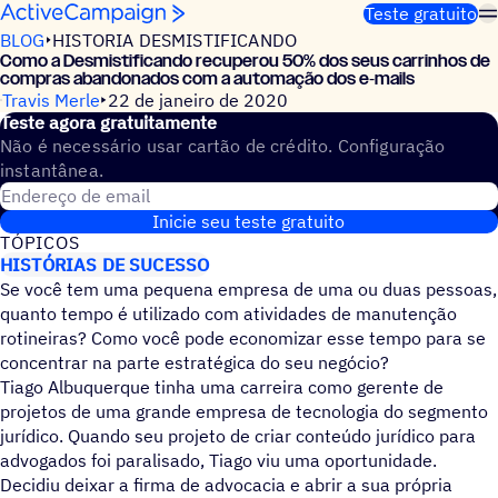
Pular para o conteúdo
Teste gratuito
BLOG
HISTORIA DESMISTIFICANDO
Como a Desmistificando recuperou 50% dos seus carrinhos de
compras abandonados com a automação dos e‑mails
Travis Merle
22 de janeiro de 2020
Teste agora gratuitamente
Não é necessário usar cartão de crédito. Configuração
instantânea.
Endereço de email
Inicie seu teste gratuito
TÓPICOS
HISTÓRIAS DE SUCESSO
Se você tem uma pequena empresa de uma ou duas pessoas,
quanto tempo é utilizado com atividades de manutenção
rotineiras? Como você pode economizar esse tempo para se
concentrar na parte estratégica do seu negócio?
Tiago Albuquerque tinha uma carreira como gerente de
projetos de uma grande empresa de tecnologia do segmento
jurídico. Quando seu projeto de criar conteúdo jurídico para
advogados foi paralisado, Tiago viu uma oportunidade.
Decidiu deixar a firma de advocacia e abrir a sua própria