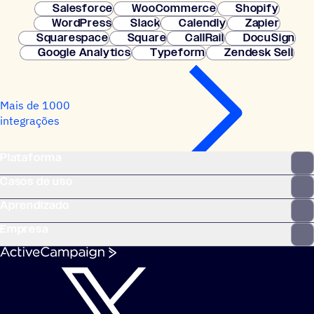
Salesforce
WooCommerce
Shopify
WordPress
Slack
Calendly
Zapier
Squarespace
Square
CallRail
DocuSign
Google Analytics
Typeform
Zendesk Sell
Mais de 1000
integrações
Plataforma
Casos de uso
Aprendizado
Empresa