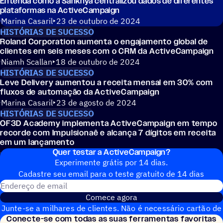
Entenda como a Sankhya centralizou dados de diferentes
plataformas na ActiveCampaign
Marina Casaril
23 de outubro de 2024
HISTÓRIAS DE SUCESSO
Roland Corporation aumenta o engajamento global de
clientes em seis meses com o CRM da ActiveCampaign
Niamh Scallan
18 de outubro de 2024
HISTÓRIAS DE SUCESSO
Leve Delivery aumentou a receita mensal em 30% com
fluxos de automação da ActiveCampaign
Marina Casaril
23 de agosto de 2024
HISTÓRIAS DE SUCESSO
OF3D Academy implementa ActiveCampaign em tempo
recorde com Impulsionaê e alcança 7 dígitos em receita
em um lançamento
Quer testar a ActiveCampaign?
ActiveCampaign
26 de julho de 2024
Experimente grátis por 14 dias.
Cadastre seu email para o teste gratuito de 14 dias
Endereço de email
Comece agora
Junte-se a milhares de clientes. Não é necessário cartão de
Conecte-se com todas as suas ferramentas favoritas
crédito. Configuração instantânea.