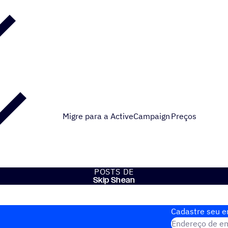
Migre para a ActiveCampaign
Preços
POSTS DE
Skip Shean
Cadastre seu em
Endereço de em