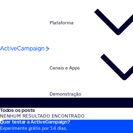
Pular para o conteúdo
Plataforma
Canais e Apps
Demonstração
Todos os posts
NENHUM RESULTADO ENCONTRADO
Quer testar a ActiveCampaign?
Nenhum post do blog encontrado
Experimente grátis por 14 dias.