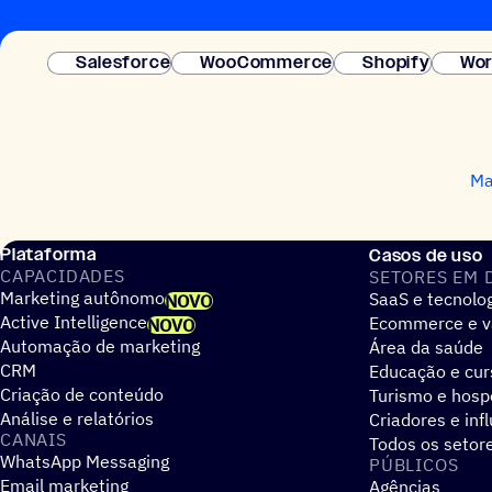
Salesforce
WooCommerce
Shopify
Wor
Ma
Plataforma
Casos de uso
CAPACIDADES
SETORES EM 
Marketing autônomo
SaaS e tecnolo
NOVO
Active Intelligence
Ecommerce e v
NOVO
Automação de marketing
Área da saúde
CRM
Educação e cur
Criação de conteúdo
Turismo e hos
Análise e relatórios
Criadores e inf
CANAIS
Todos os setor
WhatsApp Messaging
PÚBLICOS
Email marketing
Agências