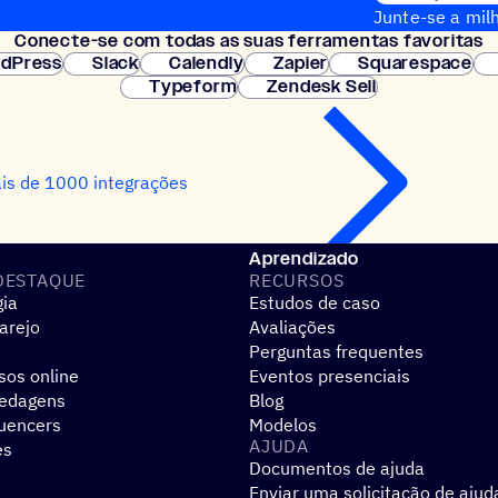
Junte-se a milh
Conecte-se com todas as suas ferramentas favoritas
Configuração i
dPress
Slack
Calendly
Zapier
Squarespace
Typeform
Zendesk Sell
is de 1000 integrações
Aprendizado
DESTAQUE
RECURSOS
gia
Estudos de caso
arejo
Avaliações
Perguntas frequentes
sos online
Eventos presenciais
pedagens
Blog
luencers
Modelos
AJUDA
es
Documentos de ajuda
Enviar uma solicitação de ajud