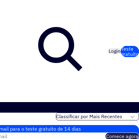
Teste
Login
gratuito
ail para o teste gratuito de 14 dias
ail
Comece agora