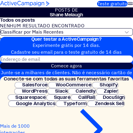
Pular para o conteúdo
Teste gratuito
POSTS DE
Shane Melaugh
Todos os posts
NENHUM RESULTADO ENCONTRADO
Quer testar a ActiveCampaign?
Nenhum post do blog encontrado
Experimente grátis por 14 dias.
Cadastre seu email para o teste gratuito de 14 dias
Endereço de email
Comece agora
Junte-se a milhares de clientes. Não é necessário cartão de
Conecte-se com todas as suas ferramentas favoritas
crédito. Configuração instantânea.
Salesforce
WooCommerce
Shopify
WordPress
Slack
Calendly
Zapier
Squarespace
Square
CallRail
DocuSign
Google Analytics
Typeform
Zendesk Sell
Mais de 1000
integrações