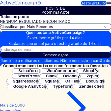
Pular para o conteúdo
Teste gratuito
POSTS DE
Poornima Apte
Todos os posts
NENHUM RESULTADO ENCONTRADO
Quer testar a ActiveCampaign?
Nenhum post do blog encontrado
Experimente grátis por 14 dias.
Cadastre seu email para o teste gratuito de 14 dias
Endereço de email
Comece agora
Junte-se a milhares de clientes. Não é necessário cartão de
Conecte-se com todas as suas ferramentas favoritas
crédito. Configuração instantânea.
Salesforce
WooCommerce
Shopify
WordPress
Slack
Calendly
Zapier
Squarespace
Square
CallRail
DocuSign
Google Analytics
Typeform
Zendesk Sell
Mais de 1000
integrações