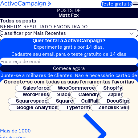
Pular para o conteúdo
Teste gratuito
POSTS DE
Matt Fox
Todos os posts
NENHUM RESULTADO ENCONTRADO
Quer testar a ActiveCampaign?
Nenhum post do blog encontrado
Experimente grátis por 14 dias.
Cadastre seu email para o teste gratuito de 14 dias
Endereço de email
Comece agora
Junte-se a milhares de clientes. Não é necessário cartão de
Conecte-se com todas as suas ferramentas favoritas
crédito. Configuração instantânea.
Salesforce
WooCommerce
Shopify
WordPress
Slack
Calendly
Zapier
Squarespace
Square
CallRail
DocuSign
Google Analytics
Typeform
Zendesk Sell
Mais de 1000
integrações