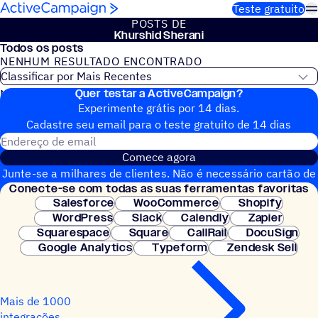
Pular para o conteúdo
Teste gratuito
POSTS DE
Khurshid Sherani
Todos os posts
NENHUM RESULTADO ENCONTRADO
Quer testar a ActiveCampaign?
Nenhum post do blog encontrado
Experimente grátis por 14 dias.
Cadastre seu email para o teste gratuito de 14 dias
Endereço de email
Comece agora
Junte-se a milhares de clientes. Não é necessário cartão de
Conecte-se com todas as suas ferramentas favoritas
crédito. Configuração instantânea.
Salesforce
WooCommerce
Shopify
WordPress
Slack
Calendly
Zapier
Squarespace
Square
CallRail
DocuSign
Google Analytics
Typeform
Zendesk Sell
Mais de 1000
integrações