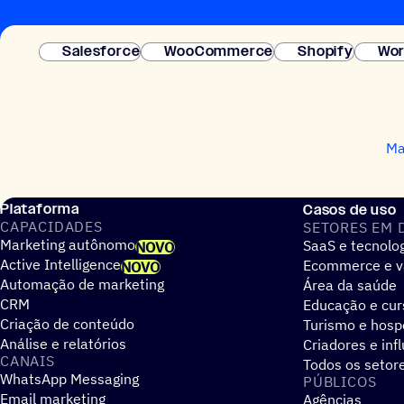
Salesforce
WooCommerce
Shopify
Wor
Ma
Plataforma
Casos de uso
CAPACIDADES
SETORES EM 
Marketing autônomo
SaaS e tecnolo
NOVO
Active Intelligence
Ecommerce e v
NOVO
Automação de marketing
Área da saúde
CRM
Educação e cur
Criação de conteúdo
Turismo e hos
Análise e relatórios
Criadores e inf
CANAIS
Todos os setor
WhatsApp Messaging
PÚBLICOS
Email marketing
Agências