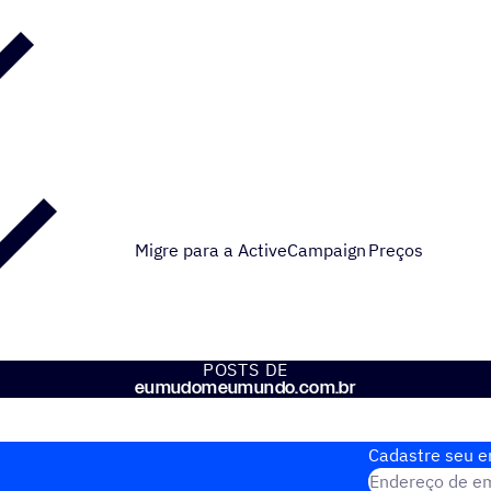
Migre para a ActiveCampaign
Preços
POSTS DE
eumudomeumundo.com.br
Cadastre seu em
Endereço de em