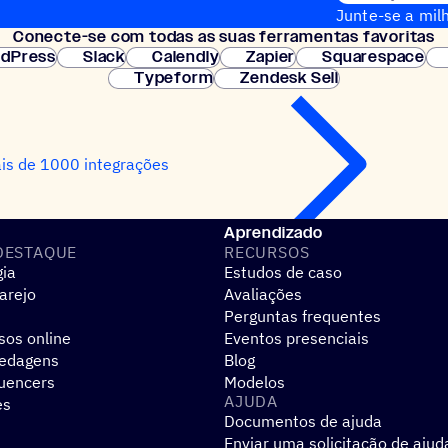
Junte-se a milh
Conecte-se com todas as suas ferramentas favoritas
Configuração i
dPress
Slack
Calendly
Zapier
Squarespace
Typeform
Zendesk Sell
is de 1000 integrações
Aprendizado
DESTAQUE
RECURSOS
gia
Estudos de caso
arejo
Avaliações
Perguntas frequentes
sos online
Eventos presenciais
pedagens
Blog
luencers
Modelos
AJUDA
es
Documentos de ajuda
Enviar uma solicitação de ajud