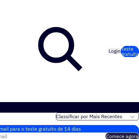
Teste
Login
gratuito
ail para o teste gratuito de 14 dias
ail
Comece agora