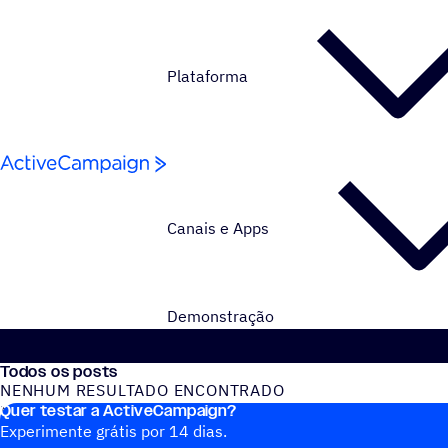
Pular para o conteúdo
Plataforma
Canais e Apps
Demonstração
Todos os posts
NENHUM RESULTADO ENCONTRADO
Quer testar a ActiveCampaign?
Nenhum post do blog encontrado
Experimente grátis por 14 dias.