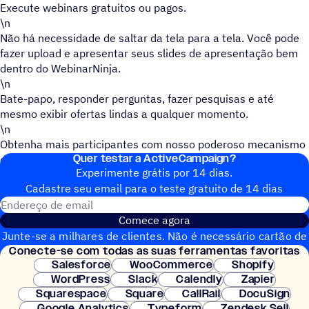
Execute webinars gratuitos ou pagos.
\n
Não há necessidade de saltar da tela para a tela. Você pode
fazer upload e apresentar seus slides de apresentação bem
dentro do WebinarNinja.
\n
Bate-papo, responder perguntas, fazer pesquisas e até
mesmo exibir ofertas lindas a qualquer momento.
\n
Obtenha mais participantes com nosso poderoso mecanismo
Quer testar a ActiveCampaign?
de busca de webinars- O Webinar Finder.
Experimente grátis por 14 dias.
Cadastre seu email para o teste gratuito de 14 dias
Endereço de email
Comece agora
Junte-se a milhares de clientes. Não é necessário cartão de
Conecte-se com todas as suas ferramentas favoritas
crédito. Configuração instantânea.
Salesforce
WooCommerce
Shopify
WordPress
Slack
Calendly
Zapier
Squarespace
Square
CallRail
DocuSign
Google Analytics
Typeform
Zendesk Sell