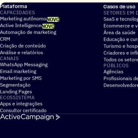
Plataforma
Casos de uso
CAPACIDADES
SETORES EM 
Marketing autônomo
SaaS e tecnolo
NOVO
Active Intelligence
Ecommerce e v
NOVO
Automação de marketing
Área da saúde
CRM
Educação e cur
Criação de conteúdo
Turismo e hos
Análise e relatórios
Criadores e inf
CANAIS
Todos os setor
WhatsApp Messaging
PÚBLICOS
Email marketing
Agências
Marketing por SMS
Profissionais d
Segmentação
Desenvolvedor
Landing Pages
ECOSSISTEMA
Apps e integrações
Consultor certificado