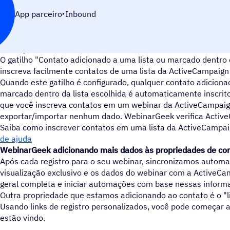
App parceiro
Inbound
Inscrição de contatos de uma lista da ActiveCampaign
O gatilho "Contato adicionado a uma lista ou marcado dentro 
inscreva facilmente contatos de uma lista da ActiveCampaign
Quando este gatilho é configurado, qualquer contato adicionad
marcado dentro da lista escolhida é automaticamente inscrito
que você inscreva contatos em um webinar da ActiveCampaig
exportar/importar nenhum dado. WebinarGeek verifica Activ
Saiba como inscrever contatos em uma lista da ActiveCampa
de ajuda
WebinarGeek adicionando mais dados às propriedades de co
Após cada registro para o seu webinar, sincronizamos automa
visualização exclusivo e os dados do webinar com a ActiveCa
geral completa e iniciar automações com base nessas inform
Outra propriedade que estamos adicionando ao contato é o "li
Usando links de registro personalizados, você pode começar a
estão vindo.