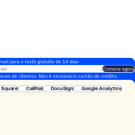
ail para o teste gratuito de 14 dias
ail
Comece agora
ares de clientes. Não é necessário cartão de crédito.
nstantânea.
Square
CallRail
DocuSign
Google Analytics