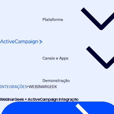
Pular para o conteúdo
Plataforma
Canais e Apps
Demonstração
INTEGRAÇÕES
WEBINARGEEK
WebinarGeek + ActiveCampaign integração