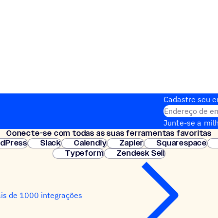
Cadastre seu em
Endereço de em
Junte-se a milh
Conecte-se com todas as suas ferramentas favoritas
Configuração i
dPress
Slack
Calendly
Zapier
Squarespace
Typeform
Zendesk Sell
is de 1000 integrações