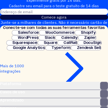
Experimente grátis por 14 dias.
Cadastre seu email para o teste gratuito de 14 dias
Endereço de email
Comece agora
Junte-se a milhares de clientes. Não é necessário cartão de
Conecte-se com todas as suas ferramentas favoritas
crédito. Configuração instantânea.
Salesforce
WooCommerce
Shopify
WordPress
Slack
Calendly
Zapier
Squarespace
Square
CallRail
DocuSign
Google Analytics
Typeform
Zendesk Sell
Mais de 1000
integrações
Plataforma
Casos de uso
Aprendizado