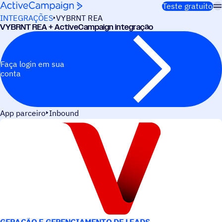
Pular para o conteúdo
Teste gratuito
INTEGRAÇÕES
VYBRNT REA
VYBRNT REA + ActiveCampaign integração
Faça login em sua
conta
App parceiro
Inbound
CASOS DE USO
GERAÇÃO E GERENCIAMENTO DE LEADS