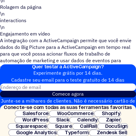
\n
Rolagem da página
\n
interactions
\n
Engajamento em vídeo
A integração com a ActiveCampaign permite que você envie
dados do Big Picture para a ActiveCampaign em tempo real
para que você possa acionar fluxos de trabalho de
automação de marketing e usar dados de eventos para
Quer testar a ActiveCampaign?
personalizar seu acompanhamento de marketing.
Experimente grátis por 14 dias.
Cadastre seu email para o teste gratuito de 14 dias
Endereço de email
Comece agora
Junte-se a milhares de clientes. Não é necessário cartão de
Conecte-se com todas as suas ferramentas favoritas
crédito. Configuração instantânea.
Salesforce
WooCommerce
Shopify
WordPress
Slack
Calendly
Zapier
Squarespace
Square
CallRail
DocuSign
Google Analytics
Typeform
Zendesk Sell