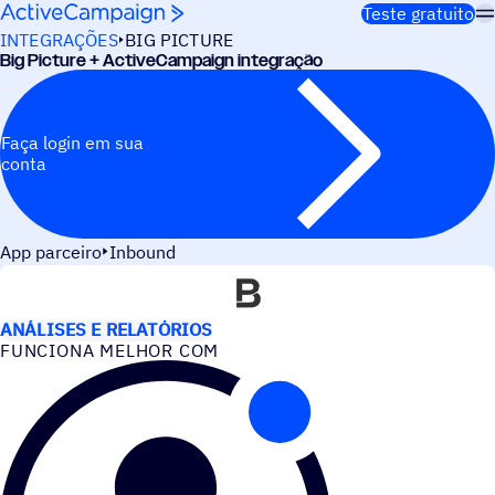
Pular para o conteúdo
Teste gratuito
INTEGRAÇÕES
BIG PICTURE
Big Picture + ActiveCampaign integração
Faça login em sua
conta
App parceiro
Inbound
CASOS DE USO
ANÁLISES E RELATÓRIOS
FUNCIONA MELHOR COM