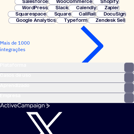
Salesforce
WooCommerce
Shopify
WordPress
Slack
Calendly
Zapier
Squarespace
Square
CallRail
DocuSign
Google Analytics
Typeform
Zendesk Sell
Mais de 1000
integrações
Plataforma
Casos de uso
Aprendizado
Empresa