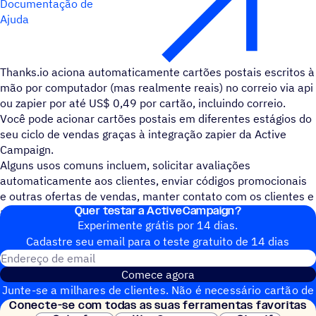
Documentação de
Ajuda
Thanks.io aciona automaticamente cartões postais escritos à
mão por computador (mas realmente reais) no correio via api
ou zapier por até US$ 0,49 por cartão, incluindo correio.
Você pode acionar cartões postais em diferentes estágios do
seu ciclo de vendas graças à integração zapier da Active
Campaign.
Alguns usos comuns incluem, solicitar avaliações
automaticamente aos clientes, enviar códigos promocionais
e outras ofertas de vendas, manter contato com os clientes e
Quer testar a ActiveCampaign?
acompanhar leads com algo frio no email.
Experimente grátis por 14 dias.
Cadastre seu email para o teste gratuito de 14 dias
Endereço de email
Comece agora
Junte-se a milhares de clientes. Não é necessário cartão de
Conecte-se com todas as suas ferramentas favoritas
crédito. Configuração instantânea.