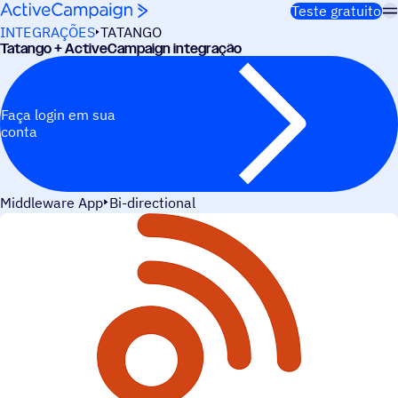
Pular para o conteúdo
Teste gratuito
INTEGRAÇÕES
TATANGO
Tatango + ActiveCampaign integração
Faça login em sua
conta
Middleware App
Bi-directional
CASOS DE USO