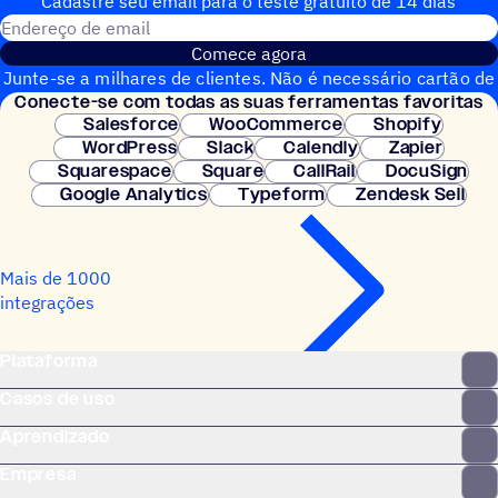
Cadastre seu email para o teste gratuito de 14 dias
Endereço de email
Comece agora
Junte-se a milhares de clientes. Não é necessário cartão de
Conecte-se com todas as suas ferramentas favoritas
crédito. Configuração instantânea.
Salesforce
WooCommerce
Shopify
WordPress
Slack
Calendly
Zapier
Squarespace
Square
CallRail
DocuSign
Google Analytics
Typeform
Zendesk Sell
Mais de 1000
integrações
Plataforma
Casos de uso
Aprendizado
Empresa