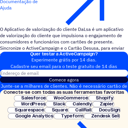
Documentação de
Ajuda
O Aplicativo de valorização do cliente DaLsa é um aplicativo
de valorização do cliente que impulsiona o engajamento de
consumidores e funcionários com cartões de presente.
Sincronize o ActiveCampaign e o Cartão Desusa, para enviar
Quer testar a ActiveCampaign?
um cartão-presente ou link de recompensa.
Experimente grátis por 14 dias.
Cadastre seu email para o teste gratuito de 14 dias
Endereço de email
Comece agora
Junte-se a milhares de clientes. Não é necessário cartão de
Conecte-se com todas as suas ferramentas favoritas
crédito. Configuração instantânea.
Salesforce
WooCommerce
Shopify
WordPress
Slack
Calendly
Zapier
Squarespace
Square
CallRail
DocuSign
Google Analytics
Typeform
Zendesk Sell