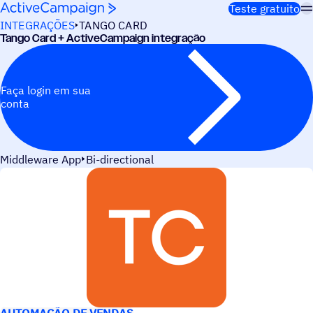
Pular para o conteúdo
Teste gratuito
INTEGRAÇÕES
TANGO CARD
Tango Card + ActiveCampaign integração
Faça login em sua
conta
Middleware App
Bi-directional
CASOS DE USO
AUTOMAÇÃO DE VENDAS