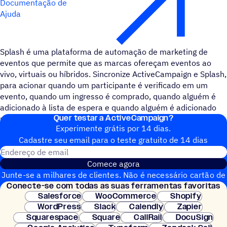
Documentação de
Ajuda
Splash é uma plataforma de automação de marketing de
eventos que permite que as marcas ofereçam eventos ao
vivo, virtuais ou híbridos. Sincronize ActiveCampaign e Splash,
para acionar quando um participante é verificado em um
evento, quando um ingresso é comprado, quando alguém é
adicionado à lista de espera e quando alguém é adicionado
Quer testar a ActiveCampaign?
manualmente à lista de convidados.
Experimente grátis por 14 dias.
Cadastre seu email para o teste gratuito de 14 dias
Endereço de email
Comece agora
Junte-se a milhares de clientes. Não é necessário cartão de
Conecte-se com todas as suas ferramentas favoritas
crédito. Configuração instantânea.
Salesforce
WooCommerce
Shopify
WordPress
Slack
Calendly
Zapier
Squarespace
Square
CallRail
DocuSign