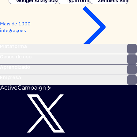
Google Analytics
Typeform
Zendesk Sell
Mais de 1000
integrações
Plataforma
Casos de uso
Aprendizado
Empresa