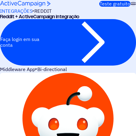
Pular para o conteúdo
Teste gratuito
INTEGRAÇÕES
REDDIT
Reddit + ActiveCampaign integração
Faça login em sua
conta
Middleware App
Bi-directional