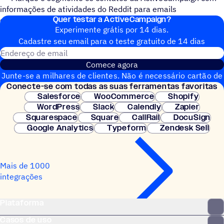
informações de atividades do Reddit para emails
Quer testar a ActiveCampaign?
enriquecidos e mais personalizados.
Experimente grátis por 14 dias.
Cadastre seu email para o teste gratuito de 14 dias
Endereço de email
Comece agora
Junte-se a milhares de clientes. Não é necessário cartão de
Conecte-se com todas as suas ferramentas favoritas
crédito. Configuração instantânea.
Salesforce
WooCommerce
Shopify
WordPress
Slack
Calendly
Zapier
Squarespace
Square
CallRail
DocuSign
Google Analytics
Typeform
Zendesk Sell
Mais de 1000
integrações
Plataforma
Casos de uso