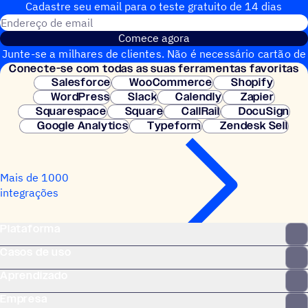
Cadastre seu email para o teste gratuito de 14 dias
Endereço de email
Comece agora
Junte-se a milhares de clientes. Não é necessário cartão de
Conecte-se com todas as suas ferramentas favoritas
crédito. Configuração instantânea.
Salesforce
WooCommerce
Shopify
WordPress
Slack
Calendly
Zapier
Squarespace
Square
CallRail
DocuSign
Google Analytics
Typeform
Zendesk Sell
Mais de 1000
integrações
Plataforma
Casos de uso
Aprendizado
Empresa