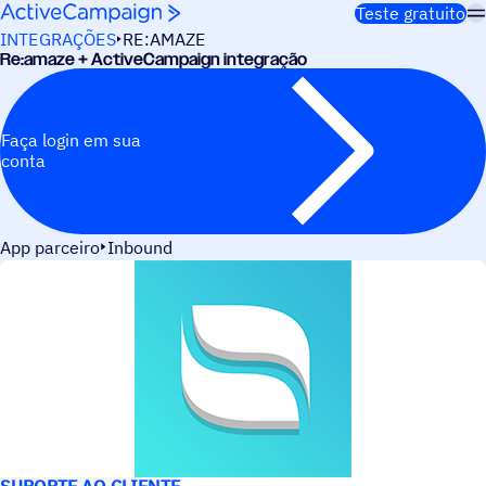
Pular para o conteúdo
Teste gratuito
INTEGRAÇÕES
RE:AMAZE
Re:amaze + ActiveCampaign integração
Faça login em sua
conta
App parceiro
Inbound
CASOS DE USO
SUPORTE AO CLIENTE