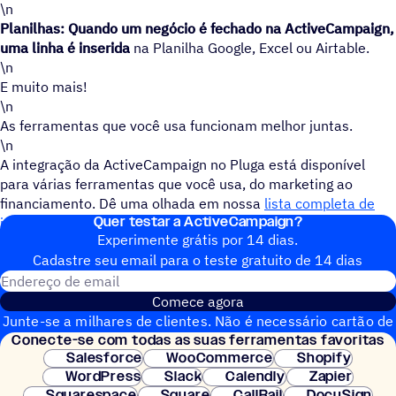
\n
Planilhas: Quando um negócio é fechado na ActiveCampaign,
uma linha é inserida
na Planilha Google, Excel ou Airtable.
\n
E muito mais!
\n
As ferramentas que você usa funcionam melhor juntas.
\n
A integração da ActiveCampaign no Pluga está disponível
para várias ferramentas que você usa, do marketing ao
financiamento. Dê uma olhada em nossa
lista completa de
Quer testar a ActiveCampaign?
integrações
e
comece gratuitamente
.
Experimente grátis por 14 dias.
Cadastre seu email para o teste gratuito de 14 dias
Endereço de email
Comece agora
Junte-se a milhares de clientes. Não é necessário cartão de
Conecte-se com todas as suas ferramentas favoritas
crédito. Configuração instantânea.
Salesforce
WooCommerce
Shopify
WordPress
Slack
Calendly
Zapier
Squarespace
Square
CallRail
DocuSign