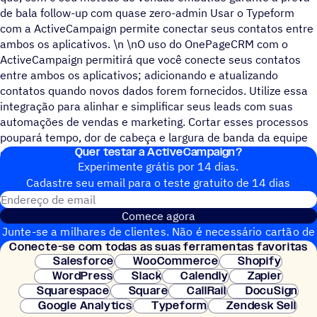
de bala follow-up com quase zero-admin Usar o Typeform
com a ActiveCampaign permite conectar seus contatos entre
ambos os aplicativos. \n \nO uso do OnePageCRM com o
ActiveCampaign permitirá que você conecte seus contatos
entre ambos os aplicativos; adicionando e atualizando
contatos quando novos dados forem fornecidos. Utilize essa
integração para alinhar e simplificar seus leads com suas
automações de vendas e marketing. Cortar esses processos
poupará tempo, dor de cabeça e largura de banda da equipe
Quer testar a ActiveCampaign?
de vendas.
Experimente grátis por 14 dias.
Cadastre seu email para o teste gratuito de 14 dias
Endereço de email
Comece agora
Junte-se a milhares de clientes. Não é necessário cartão de
Conecte-se com todas as suas ferramentas favoritas
crédito. Configuração instantânea.
Salesforce
WooCommerce
Shopify
WordPress
Slack
Calendly
Zapier
Squarespace
Square
CallRail
DocuSign
Google Analytics
Typeform
Zendesk Sell