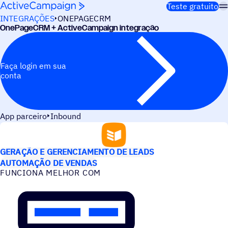
Pular para o conteúdo
Teste gratuito
INTEGRAÇÕES
ONEPAGECRM
OnePageCRM + ActiveCampaign integração
Faça login em sua
conta
App parceiro
Inbound
CASOS DE USO
GERAÇÃO E GERENCIAMENTO DE LEADS
AUTOMAÇÃO DE VENDAS
FUNCIONA MELHOR COM