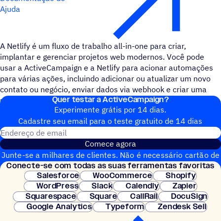
Ajuda
A Netlify é um fluxo de trabalho all-in-one para criar,
implantar e gerenciar projetos web modernos. Você pode
usar a ActiveCampaign e a Netlify para acionar automações
para várias ações, incluindo adicionar ou atualizar um novo
contato ou negócio, enviar dados via webhook e criar uma
Quer testar a ActiveCampaign?
nova campanha.
Experimente grátis por 14 dias.
Cadastre seu email para o teste gratuito de 14 dias
Endereço de email
Comece agora
Junte-se a milhares de clientes. Não é necessário cartão de
Conecte-se com todas as suas ferramentas favoritas
crédito. Configuração instantânea.
Salesforce
WooCommerce
Shopify
WordPress
Slack
Calendly
Zapier
Squarespace
Square
CallRail
DocuSign
Google Analytics
Typeform
Zendesk Sell