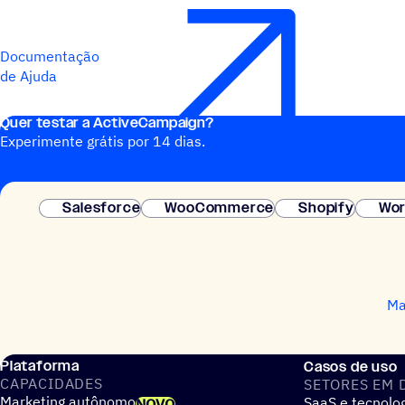
Documentação
de Ajuda
Quer testar a ActiveCampaign?
Experimente grátis por 14 dias.
Salesforce
WooCommerce
Shopify
Wor
Ma
Plataforma
Casos de uso
CAPACIDADES
SETORES EM 
Marketing autônomo
SaaS e tecnolo
NOVO