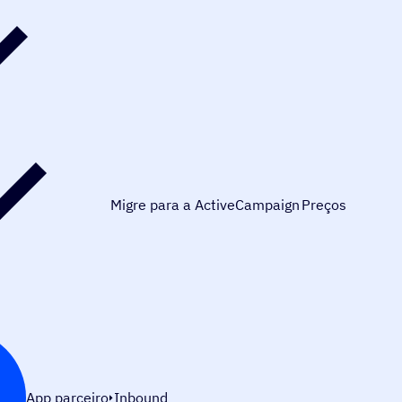
Migre para a ActiveCampaign
Preços
App parceiro
Inbound