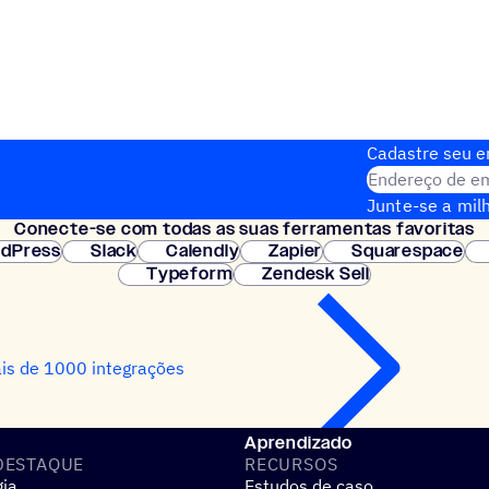
Cadastre seu em
Endereço de em
Junte-se a milh
Conecte-se com todas as suas ferramentas favoritas
Configuração i
dPress
Slack
Calendly
Zapier
Squarespace
Typeform
Zendesk Sell
is de 1000 integrações
Aprendizado
DESTAQUE
RECURSOS
gia
Estudos de caso