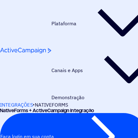
Pular para o conteúdo
Plataforma
Canais e Apps
Demonstração
INTEGRAÇÕES
NATIVEFORMS
NativeForms + ActiveCampaign integração
Faça login em sua conta