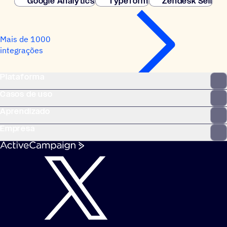
Google Analytics
Typeform
Zendesk Sell
Mais de 1000
integrações
Plataforma
Casos de uso
Aprendizado
Empresa