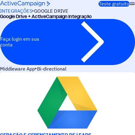
Pular para o conteúdo
Teste gratuito
INTEGRAÇÕES
GOOGLE DRIVE
Google Drive + ActiveCampaign integração
Faça login em sua
conta
Middleware App
Bi-directional
CASOS DE USO
GERAÇÃO E GERENCIAMENTO DE LEADS