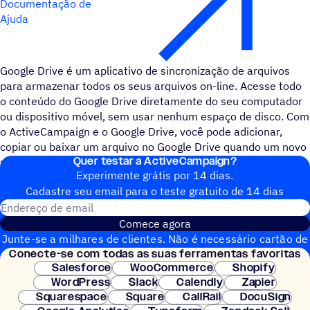
Documentação de
Ajuda
Google Drive é um aplicativo de sincronização de arquivos
para armazenar todos os seus arquivos on-line. Acesse todo
o conteúdo do Google Drive diretamente do seu computador
ou dispositivo móvel, sem usar nenhum espaço de disco. Com
o ActiveCampaign e o Google Drive, você pode adicionar,
copiar ou baixar um arquivo no Google Drive quando um novo
Quer testar a ActiveCampaign?
negócio for criado na ActiveCampaign.
Experimente grátis por 14 dias.
Cadastre seu email para o teste gratuito de 14 dias
Endereço de email
Comece agora
Junte-se a milhares de clientes. Não é necessário cartão de
Conecte-se com todas as suas ferramentas favoritas
crédito. Configuração instantânea.
Salesforce
WooCommerce
Shopify
WordPress
Slack
Calendly
Zapier
Squarespace
Square
CallRail
DocuSign