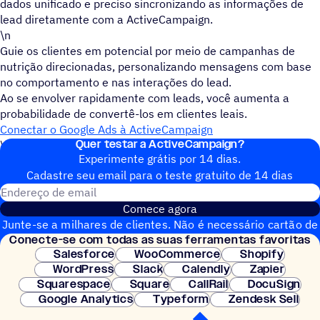
dados unificado e preciso sincronizando as informações de
lead diretamente com a ActiveCampaign.
\n
Guie os clientes em potencial por meio de campanhas de
nutrição direcionadas, personalizando mensagens com base
no comportamento e nas interações do lead.
Ao se envolver rapidamente com leads, você aumenta a
probabilidade de convertê-los em clientes leais.
Conectar o Google Ads à ActiveCampaign
Quer testar a ActiveCampaign?
\n
Experimente grátis por 14 dias.
Cadastre seu email para o teste gratuito de 14 dias
Endereço de email
Comece agora
Junte-se a milhares de clientes. Não é necessário cartão de
Conecte-se com todas as suas ferramentas favoritas
crédito. Configuração instantânea.
Salesforce
WooCommerce
Shopify
WordPress
Slack
Calendly
Zapier
Squarespace
Square
CallRail
DocuSign
Google Analytics
Typeform
Zendesk Sell