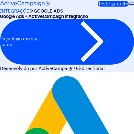
Pular para o conteúdo
Teste gratuito
INTEGRAÇÕES
GOOGLE ADS
Google Ads + ActiveCampaign integração
Faça login em sua
conta
Desenvolvido por ActiveCampaign
Bi-directional