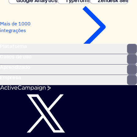
Google Analytics
Typeform
Zendesk Sell
Mais de 1000
integrações
Plataforma
Casos de uso
Aprendizado
Empresa