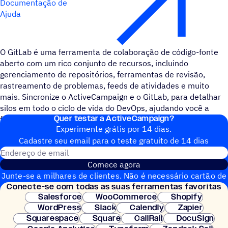
Documentação de
Ajuda
O GitLab é uma ferramenta de colaboração de código-fonte
aberto com um rico conjunto de recursos, incluindo
gerenciamento de repositórios, ferramentas de revisão,
rastreamento de problemas, feeds de atividades e muito
mais. Sincronize o ActiveCampaign e o GitLab, para detalhar
silos em todo o ciclo de vida do DevOps, ajudando você a
Quer testar a ActiveCampaign?
fornecer melhor software, mais rápido.
Experimente grátis por 14 dias.
Cadastre seu email para o teste gratuito de 14 dias
Endereço de email
Comece agora
Junte-se a milhares de clientes. Não é necessário cartão de
Conecte-se com todas as suas ferramentas favoritas
crédito. Configuração instantânea.
Salesforce
WooCommerce
Shopify
WordPress
Slack
Calendly
Zapier
Squarespace
Square
CallRail
DocuSign