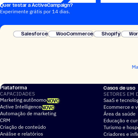
Quer testar a ActiveCampaign?
Experimente grátis por 14 dias.
Salesforce
WooCommerce
Shopify
Wor
Ma
Plataforma
Casos de uso
CAPACIDADES
SETORES EM 
Marketing autônomo
SaaS e tecnolo
NOVO
Active Intelligence
Ecommerce e v
NOVO
Automação de marketing
Área da saúde
CRM
Educação e cur
Criação de conteúdo
Turismo e hos
Análise e relatórios
Criadores e inf