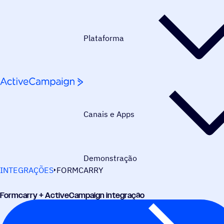
Pular para o conteúdo
Plataforma
Canais e Apps
Demonstração
INTEGRAÇÕES
FORMCARRY
Formcarry + ActiveCampaign integração