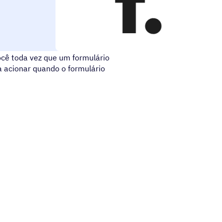
 processamento de formulários.
ocê toda vez que um formulário
a acionar quando o formulário