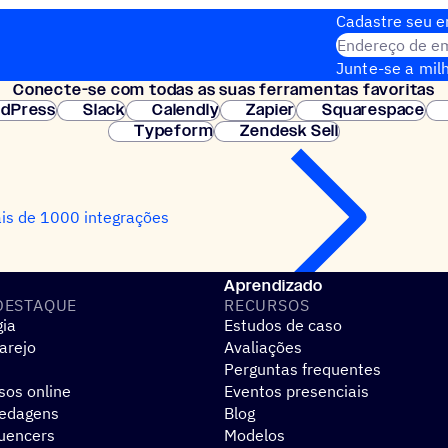
Cadastre seu em
Endereço de em
Junte-se a milh
Conecte-se com todas as suas ferramentas favoritas
Configuração i
dPress
Slack
Calendly
Zapier
Squarespace
Typeform
Zendesk Sell
is de 1000 integrações
Aprendizado
DESTAQUE
RECURSOS
gia
Estudos de caso
arejo
Avaliações
Perguntas frequentes
sos online
Eventos presenciais
pedagens
Blog
luencers
Modelos