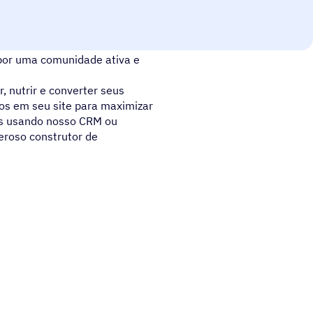
ódigo aberto que alimenta
o por uma comunidade ativa e
, nutrir e converter seus
icos em seu site para maximizar
ads usando nosso CRM ou
roso construtor de