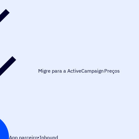
Migre para a ActiveCampaign
Preços
App parceiro
Inbound