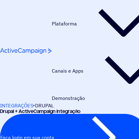
Pular para o conteúdo
Plataforma
Canais e Apps
Demonstração
INTEGRAÇÕES
DRUPAL
Drupal + ActiveCampaign integração
Faça login em sua conta