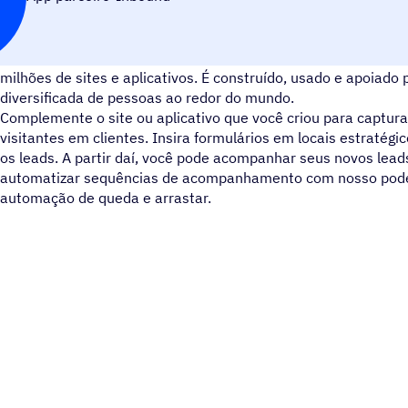
Drupal é uma plataforma de gerenciamento de conteúdo de c
milhões de sites e aplicativos. É construído, usado e apoiad
diversificada de pessoas ao redor do mundo.
Complemente o site ou aplicativo que você criou para capturar
visitantes em clientes. Insira formulários em locais estratég
os leads. A partir daí, você pode acompanhar seus novos le
automatizar sequências de acompanhamento com nosso pode
automação de queda e arrastar.