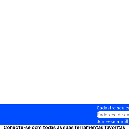
Cadastre seu em
Endereço de em
Junte-se a milh
Conecte-se com todas as suas ferramentas favoritas
Configuração i