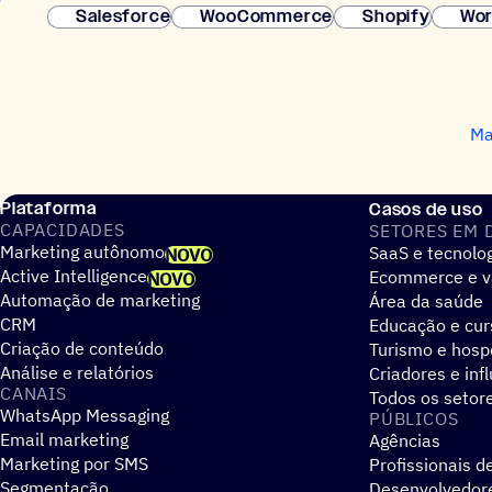
Salesforce
WooCommerce
Shopify
Wor
Ma
Plataforma
Casos de uso
CAPACIDADES
SETORES EM 
Marketing autônomo
SaaS e tecnolo
NOVO
Active Intelligence
Ecommerce e v
NOVO
Automação de marketing
Área da saúde
CRM
Educação e cur
Criação de conteúdo
Turismo e hos
Análise e relatórios
Criadores e inf
CANAIS
Todos os setor
WhatsApp Messaging
PÚBLICOS
Email marketing
Agências
Marketing por SMS
Profissionais d
Segmentação
Desenvolvedor