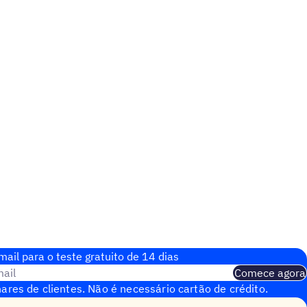
ail para o teste gratuito de 14 dias
ail
Comece agora
ares de clientes. Não é necessário cartão de crédito.
nstantânea.