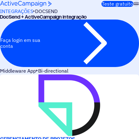
Pular para o conteúdo
Teste gratuito
INTEGRAÇÕES
DOCSEND
DocSend + ActiveCampaign integração
Faça login em sua
conta
Middleware App
Bi-directional
CASOS DE USO
GERENCIAMENTO DE PROJETOS