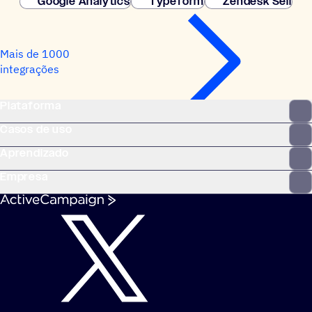
Google Analytics
Typeform
Zendesk Sell
Mais de 1000
integrações
Plataforma
Casos de uso
Aprendizado
Empresa