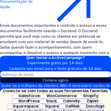
Documentação de
Ajuda
Envie documentos importantes e controle o acesso a esses
documentos facilmente usando o Docsend. O Docsend
permite que você veja como os clientes em potencial se
envolvem com seu material de vendas depois de enviá-lo.
Saiba quando fazer o acompanhamento, com quem
acompanhar e desative o acesso a qualquer momento com o
Quer testar a ActiveCampaign?
Docsend.
Experimente grátis por 14 dias.
Cadastre seu email para o teste gratuito de 14 dias
Endereço de email
Comece agora
Junte-se a milhares de clientes. Não é necessário cartão de
Conecte-se com todas as suas ferramentas favoritas
crédito. Configuração instantânea.
Salesforce
WooCommerce
Shopify
WordPress
Slack
Calendly
Zapier
Squarespace
Square
CallRail
DocuSign