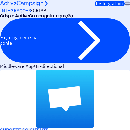
Pular para o conteúdo
Teste gratuito
INTEGRAÇÕES
CRISP
Crisp + ActiveCampaign integração
Faça login em sua
conta
Middleware App
Bi-directional
CASOS DE USO
SUPORTE AO CLIENTE