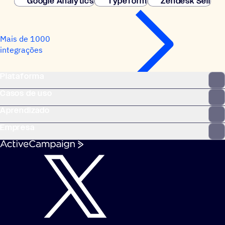
Google Analytics
Typeform
Zendesk Sell
Mais de 1000
integrações
Plataforma
Casos de uso
Aprendizado
Empresa