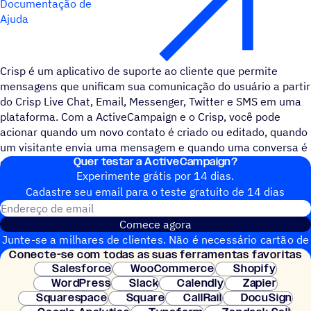
Documentação de
Ajuda
Crisp é um aplicativo de suporte ao cliente que permite
mensagens que unificam sua comunicação do usuário a partir
do Crisp Live Chat, Email, Messenger, Twitter e SMS em uma
plataforma. Com a ActiveCampaign e o Crisp, você pode
acionar quando um novo contato é criado ou editado, quando
um visitante envia uma mensagem e quando uma conversa é
Quer testar a ActiveCampaign?
criada.
Experimente grátis por 14 dias.
Cadastre seu email para o teste gratuito de 14 dias
Endereço de email
Comece agora
Junte-se a milhares de clientes. Não é necessário cartão de
Conecte-se com todas as suas ferramentas favoritas
crédito. Configuração instantânea.
Salesforce
WooCommerce
Shopify
WordPress
Slack
Calendly
Zapier
Squarespace
Square
CallRail
DocuSign