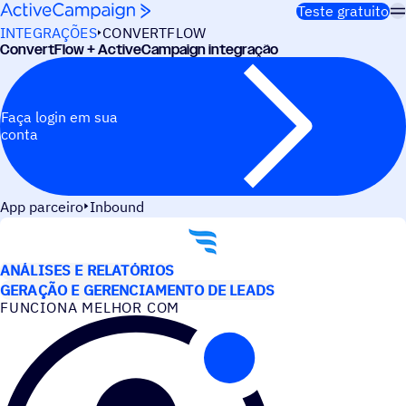
Pular para o conteúdo
Teste gratuito
INTEGRAÇÕES
CONVERTFLOW
ConvertFlow + ActiveCampaign integração
Faça login em sua
conta
App parceiro
Inbound
CASOS DE USO
ANÁLISES E RELATÓRIOS
GERAÇÃO E GERENCIAMENTO DE LEADS
FUNCIONA MELHOR COM