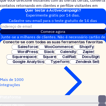
que você direcione visitantes com as ofertas certas, converta
contatos retornando em clientes e perfilize visitantes em
Quer testar a ActiveCampaign?
várias visitas.
Experimente grátis por 14 dias.
Cadastre seu email para o teste gratuito de 14 dias
Endereço de email
Comece agora
Junte-se a milhares de clientes. Não é necessário cartão de
Conecte-se com todas as suas ferramentas favoritas
crédito. Configuração instantânea.
Salesforce
WooCommerce
Shopify
WordPress
Slack
Calendly
Zapier
Squarespace
Square
CallRail
DocuSign
Google Analytics
Typeform
Zendesk Sell
Mais de 1000
integrações
Plataforma
Casos de uso