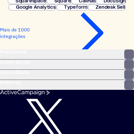
Squarespace
Square
CallRail
DocuSign
Google Analytics
Typeform
Zendesk Sell
Mais de 1000
integrações
Plataforma
Casos de uso
Aprendizado
Empresa