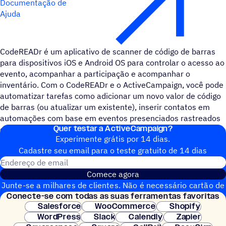
Documentação de
Ajuda
CodeREADr é um aplicativo de scanner de código de barras
para dispositivos iOS e Android OS para controlar o acesso ao
evento, acompanhar a participação e acompanhar o
inventário. Com o CodeREADr e o ActiveCampaign, você pode
automatizar tarefas como adicionar um novo valor de código
de barras (ou atualizar um existente), inserir contatos em
automações com base em eventos presenciados rastreados
Quer testar a ActiveCampaign?
e enviar campanhas direcionadas para eventos.
Experimente grátis por 14 dias.
Cadastre seu email para o teste gratuito de 14 dias
Endereço de email
Comece agora
Junte-se a milhares de clientes. Não é necessário cartão de
Conecte-se com todas as suas ferramentas favoritas
crédito. Configuração instantânea.
Salesforce
WooCommerce
Shopify
WordPress
Slack
Calendly
Zapier