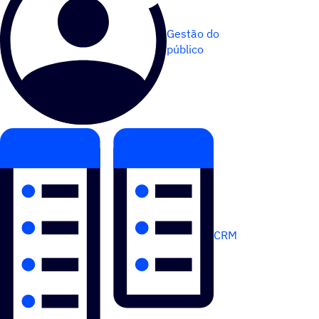
Gestão do
público
CRM