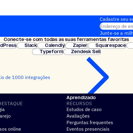
Cadastre seu em
Endereço de em
Junte-se a milh
Conecte-se com todas as suas ferramentas favoritas
Configuração i
dPress
Slack
Calendly
Zapier
Squarespace
Typeform
Zendesk Sell
is de 1000 integrações
Aprendizado
DESTAQUE
RECURSOS
gia
Estudos de caso
arejo
Avaliações
Perguntas frequentes
sos online
Eventos presenciais