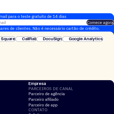
ail para o teste gratuito de 14 dias
ail
Comece agora
ares de clientes. Não é necessário cartão de crédito.
nstantânea.
Square
CallRail
DocuSign
Google Analytics
Empresa
PARCEIROS DE CANAL
Parceiro de agência
Parceiro afiliado
Parceiro de app
CONTATO