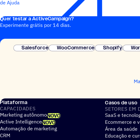
de Ajuda
Quer testar a ActiveCampaign?
Experimente grátis por 14 dias.
Salesforce
WooCommerce
Shopify
Wor
Ma
Plataforma
Casos de uso
CAPACIDADES
SETORES EM 
Marketing autônomo
SaaS e tecnolo
NOVO
Active Intelligence
Ecommerce e v
NOVO
Automação de marketing
Área da saúde
CRM
Educação e cur