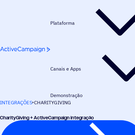
Pular para o conteúdo
Plataforma
Canais e Apps
Demonstração
INTEGRAÇÕES
CHARITYGIVING
CharityGiving + ActiveCampaign integração