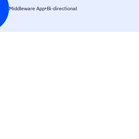
Middleware App
Bi-directional
500: Erro interno do servidor