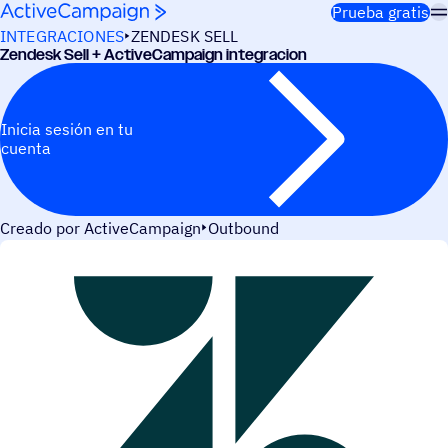
Saltar al contenido
Prueba gratis
INTEGRACIONES
ZENDESK SELL
Zendesk Sell + ActiveCampaign integracion
Inicia sesión en tu
cuenta
Creado por ActiveCampaign
Outbound