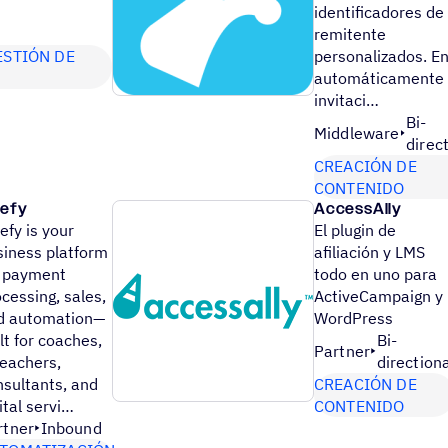
identificadores de
remitente
ESTIÓN DE
personalizados. En
automáticamente
invitaci…
Bi-
Middleware
direc
CREACIÓN DE
CONTENIDO
lefy
AccessAlly
efy is your
El plugin de
siness platform
afiliación y LMS
r payment
todo en uno para
cessing, sales,
ActiveCampaign y
d automation—
WordPress
lt for coaches,
Bi-
Partner
teachers,
direction
nsultants, and
CREACIÓN DE
ital servi…
CONTENIDO
rtner
Inbound