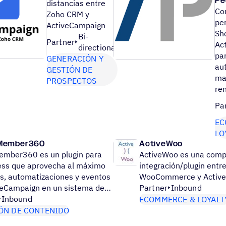
Pe
distancias entre
Co
Zoho CRM y
pe
ActiveCampaign
Sh
Bi-
Partner
Ac
directional
pa
GENERACIÓN Y
au
GESTIÓN DE
ma
PROSPECTOS
ren
Pa
EC
LO
Member360
ActiveWoo
ember360 es un plugin para
ActiveWoo es una comp
ss que aprovecha al máximo
integración/plugin entr
os, automatizaciones y eventos
WooCommerce y Active
veCampaign en un sistema de…
Partner
Inbound
Inbound
ECOMMERCE & LOYALT
ÓN DE CONTENIDO