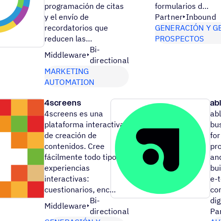
programación de citas
formularios d…
y el envío de
Partner
Inbound
recordatorios que
GENERACIÓN Y G
reducen las…
PROSPECTOS
Bi-
Middleware
directional
MARKETING
AUTOMATION
4screens
ab
4screens es una
abl
plataforma interactiva
bu
de creación de
fo
contenidos. Cree
pro
fácilmente todo tipo de
an
experiencias
bui
interactivas:
e-
cuestionarios, enc…
co
Bi-
dig
Middleware
directional
Pa