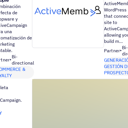
ople
ActiveMemb
mbinación
WordPress 
rfecta de
that connec
opware y
site to
tiveCampaign
ActiveCamp
ra una
allowing yo
tomatización de
build m…
rketing
Bi-
table.
Partner
di
Bi-
rtner
GENERACI
directional
GESTIÓN D
OMMERCE &
PROSPECT
YALTY
leta
e
Campaign.
Y