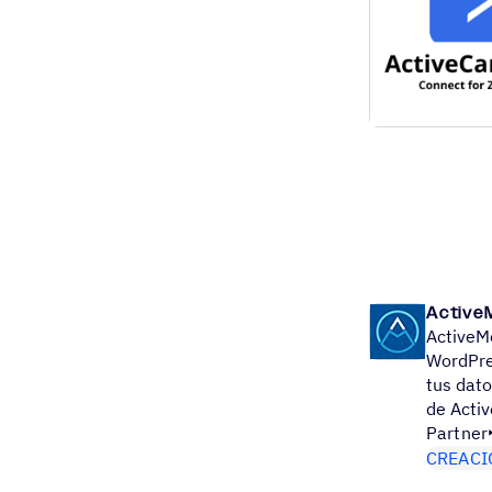
Active
ActiveM
WordPre
tus dat
de Acti
Partner
CREACI