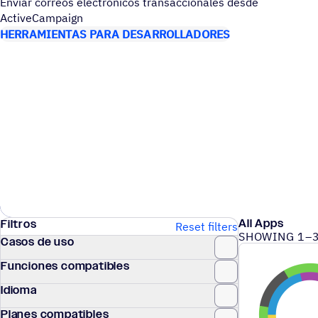
Enviar correos elec­tró­ni­cos tran­sac­cio­na­les desde
ActiveCampaign
HERRAMIENTAS PARA DESARROLLADORES
All Apps
Filtros
Reset filters
SHOWING 1–3
Casos de uso
Funciones compatibles
Idioma
Planes compatibles