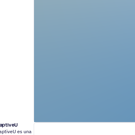
aptiveU
aptiveU es una