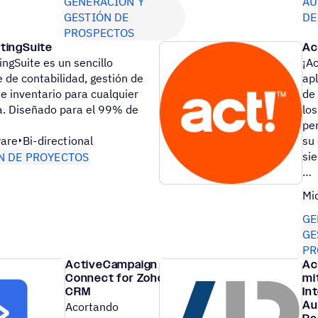
GENERACIÓN Y
AU
GESTIÓN DE
DE
PROSPECTOS
tingSuite
Ac
ngSuite es un sencillo
¡A
 de contabilidad, gestión de
apl
e inventario para cualquier
de 
. Diseñado para el 99% de
los
pe
are
Bi-directional
su
sie
N DE PROYECTOS
…
Mi
GE
GE
PR
ActiveCampaign
Ac
Connect for Zoho
mi
CRM
In
Au
Acortando