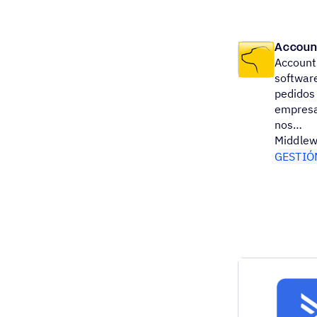
Accoun
Accounti
software
pedidos 
empresa
nos…
Middlew
GESTIÓ