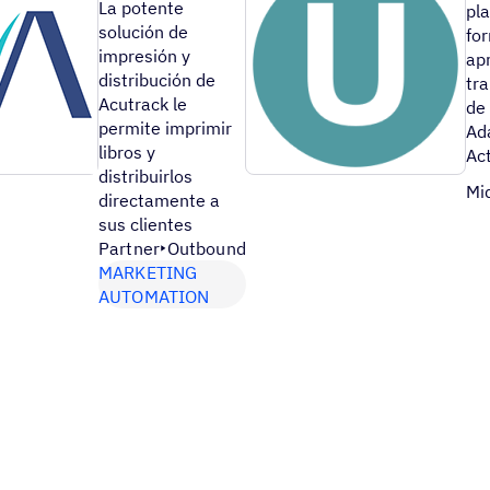
La potente
pla
solución de
fo
impresión y
apr
distribución de
tr
Acutrack le
de 
permite imprimir
Ad
libros y
Ac
distribuirlos
Mi
directamente a
sus clientes
Partner
Outbound
MARKETING
AUTOMATION