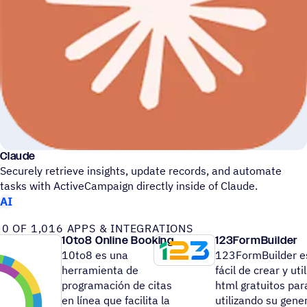
Claude
Secu­rely retrieve insights, update records, and auto­mate
tasks with ActiveCampaign directly inside of Claude.
AI
0 OF 1,016 APPS & INTEGRATIONS
10to8 Online Booking
123FormBuilder
10to8 es una
123FormBuilder e
herramienta de
fácil de crear y uti
programación de citas
html gratuitos par
en línea que facilita la
utilizando su gene