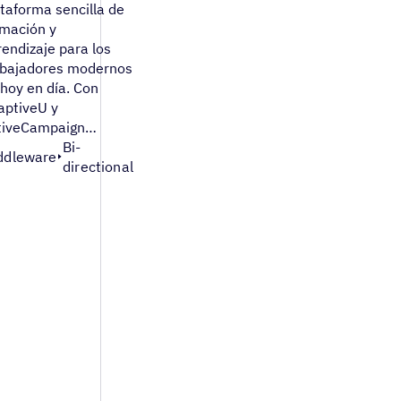
taforma sencilla de
rmación y
endizaje para los
abajadores modernos
hoy en día. Con
aptiveU y
tiveCampaign…
Bi-
ddleware
directional