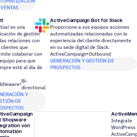
TOMATIZACIÓN
 VENTAS
t!
ActiveCampaign Bot for Slack
ctúa! es una
Proporcione a sus equipos acciones
icación de gestión
automatizadas relacionadas con la
las relaciones con
experiencia del cliente directamente
 clientes que
en su sede digital de Slack.
rmite colaborar con
ActiveCampaign
Outbound
 equipo para que
GENERACIÓN Y GESTIÓN DE
mpre esté al día de
PROSPECTOS
Bi-
ddleware
directional
NERACIÓN Y
STIÓN DE
OSPECTOS
tiveCampaign
ActiveMe
t Shopware
Integrate
tegration von
WordPress 
tomation
ActiveCamp