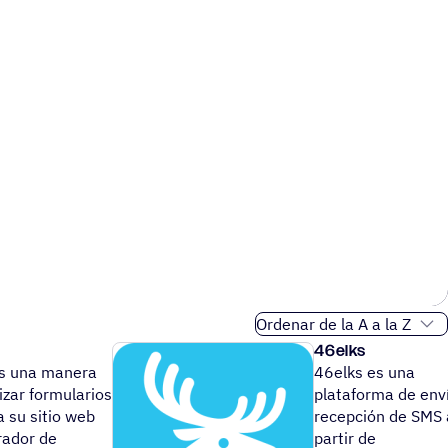
Orden de clasificación
46elks
s una manera
46elks es una
lizar formularios
plataforma de env
a su sitio web
recepción de SMS 
rador de
partir de