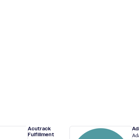
Acutrack
Ad
Fulfillment
Ad