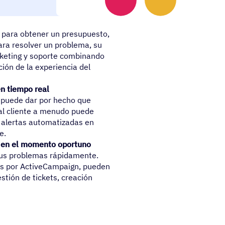
alertas de Slack en tiempo real
a para obtener un presupuesto,
ara resolver un problema, su
rketing y soporte combinando
ión de la experiencia del
en tiempo real
, puede dar por hecho que
 al cliente a menudo puede
r alertas automatizadas en
e.
s en el momento oportuno
sus problemas rápidamente.
as por ActiveCampaign, pueden
stión de tickets, creación