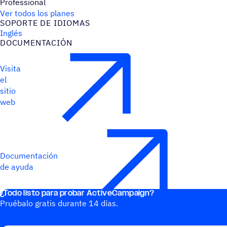
Professional
Ver todos los planes
SOPORTE DE IDIOMAS
Inglés
DOCU­MEN­TA­CIÓN
Visita
el
sitio
web
Documentación
de ayuda
¿Todo listo para probar ActiveCampaign?
Pruébalo gratis durante 14 días.