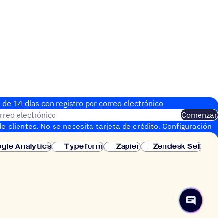
 de 14 días con regis­tro por correo electrónico
rreo electrónico
Comenzar
e clientes. No se necesita tarjeta de crédito. Configuración
gle Analytics
Typeform
Zapier
Zendesk Sell