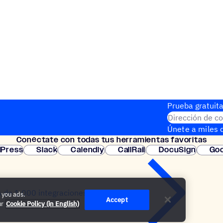
Prueba gratuita
Dirección de co
Únete a miles d
Conéc­tate con todas tus herramientas favoritas
instantánea.
Press
Slack
Calendly
CallRail
DocuSign
Goo
 de 1 000 integraciones
 you ads.
Accept
ur
Cookie Policy (in English)