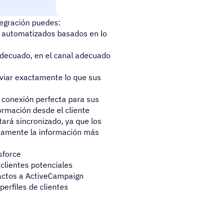
ificar y cuidar a los
tegración puedes:
y automatizados basados en lo
 adecuado, en el canal adecuado
viar exactamente lo que sus
 conexión perfecta para sus
ormación desde el cliente
tará sincronizado, ya que los
neamente la información más
sforce
 clientes potenciales
tactos a ActiveCampaign
erfiles de clientes