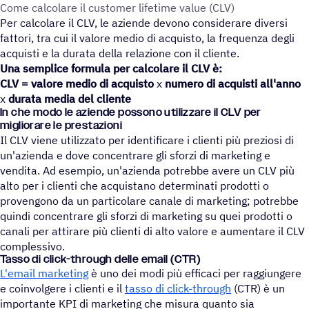
Come calco­lare il custo­mer life­time value (CLV)
Per calcolare il CLV, le aziende devono considerare diversi
fattori, tra cui il valore medio di acquisto, la frequenza degli
acquisti e la durata della relazione con il cliente.
Una semplice formula per calcolare il CLV è:
CLV = valore medio di acquisto
x
numero di acquisti all'anno
x
durata media del cliente
In che modo le aziende possono utilizzare il CLV per
migliorare le prestazioni
Il CLV viene utilizzato per identificare i clienti più preziosi di
un'azienda e dove concentrare gli sforzi di marketing e
vendita. Ad esempio, un'azienda potrebbe avere un CLV più
alto per i clienti che acquistano determinati prodotti o
provengono da un particolare canale di marketing; potrebbe
quindi concentrare gli sforzi di marketing su quei prodotti o
canali per attirare più clienti di alto valore e aumentare il CLV
complessivo.
Tasso di click-through delle email (CTR)
L'email marketing
è uno dei modi più efficaci per raggiungere
e coinvolgere i clienti e il
tasso di click-through
(CTR) è un
importante KPI di marketing che misura quanto sia