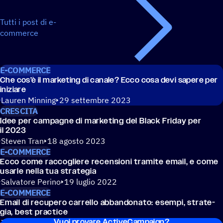
Tutti i post di e-
commerce
E-COMMERCE
Che cos’è il marke­ting di canale? Ecco cosa devi sapere per
iniziare
Lauren Minning
29 settembre 2023
CRESCITA
Idee per campa­gne di marke­ting del Black Friday per
il 2023
Steven Tran
18 agosto 2023
E-COMMERCE
Ecco come racco­gliere recen­sioni tramite email, e come
usarle nella tua strategia
Salvatore Perino
19 luglio 2022
E-COMMERCE
Email di recu­pero carrello abban­do­nato: esempi, stra­te­
gia, best practice
Vuoi provare ActiveCampaign?
Tim Chow
05 luglio 2022