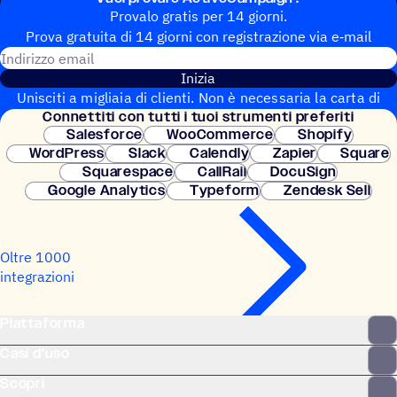
Provalo gratis per 14 giorni.
Prova gratuita di 14 giorni con regi­stra­zione via e‑mail
Indirizzo email
Inizia
Unisciti a migliaia di clienti. Non è necessaria la carta di
Connet­titi con tutti i tuoi strumenti preferiti
credito. Configurazione istantanea.
Salesforce
WooCommerce
Shopify
WordPress
Slack
Calendly
Zapier
Square
Squarespace
CallRail
DocuSign
Google Analytics
Typeform
Zendesk Sell
Oltre 1000
integrazioni
Piattaforma
Casi d'uso
Scopri