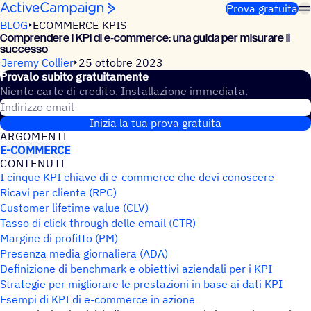
Salta al contenuto
Prova gratuita
BLOG
ECOMMERCE KPIS
Compren­dere i KPI di e‑commerce: una guida per misu­rare il
successo
Jeremy Collier
25 ottobre 2023
Provalo subito gratuitamente
Niente carte di credito. Installazione immediata.
Indirizzo email
Inizia la tua prova gratuita
ARGO­MENTI
E-COMMERCE
CONTE­NUTI
I cinque KPI chiave di e-commerce che devi conoscere
Ricavi per cliente (RPC)
Customer lifetime value (CLV)
Tasso di click-through delle email (CTR)
Margine di profitto (PM)
Presenza media giornaliera (ADA)
Definizione di benchmark e obiettivi aziendali per i KPI
Strategie per migliorare le prestazioni in base ai dati KPI
Esempi di KPI di e-commerce in azione