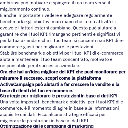
ambiziosi può motivare e spingere il tuo team verso il
miglioramento continuo.
È anche importante rivedere e adeguare regolarmente i
benchmark e gli obiettivi man mano che la tua attività si
evolve e i fattori esterni cambiano. Questo può aiutare a
garantire che i tuoi KPI rimangano pertinenti e significativi
per la tua azienda e che il tuo team si concentri sui KPI di e-
commerce giusti per migliorare le prestazioni.
Stabilire benchmark e obiettivi per i tuoi KPI di e-commerce
aiuta a mantenere il tuo team concentrato, motivato e
responsabile per il successo aziendale.
Ora che hai un'idea migliore dei KPI che puoi monitorare per
misurare il successo, scopri come la piattaforma
ActiveCampaign può aiutarti a far crescere le vendite e la
base di clienti del tuo e-commerce.
Stra­te­gie per miglio­rare le presta­zioni in base ai dati KPI
Una volta impostati benchmark e obiettivi per i tuoi KPI di e-
commerce, è il momento di agire in base alle informazioni
acquisite dai dati. Ecco alcune strategie efficaci per
migliorare le prestazioni in base ai dati KPI.
Ottimizzazione delle campagne di marketing