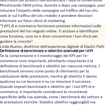
descrizioni dei prodotti nell'aumentare i tassi di conversione.
Monitorando l'ADA prima, durante e dopo una campagna, puoi
misurare l'impatto della campagna sul traffico del tuo sito
web (e sul traffico del sito mobile) e prendere decisioni
informate sui futuri sforzi di marketing.
"I KPI di e-commerce forniscono preziose informazioni sulle
prestazioni del tuo negozio online. Ti aiutano a identificare
cosa funziona, cosa no e dove concentrare i tuoi sforzi per
guidare la crescita".
Linda Bustos, direttrice dell'esperienza digitale di Elastic Path
Defi­ni­zione di bench­mark e obiet­tivi azien­dali per i KPI
Se la comprensione e il monitoraggio dei KPI per l'e-
commerce sono importanti, altrettanto importante è la
definizione di benchmark e obiettivi per ciascuna metrica. I
benchmark servono come punto di riferimento per la
valutazione delle prestazioni, mentre gli obiettivi ti danno
qualcosa su cui lavorare e su cui misurare il successo.
Quando imposti benchmark e obiettivi per i tuoi KPI di e-
commerce, è importante considerare le circostanze
specifiche della tua azienda, come i benchmark del settore e
le prestazioni storiche. Stabilire obiettivi raggiungibili ma