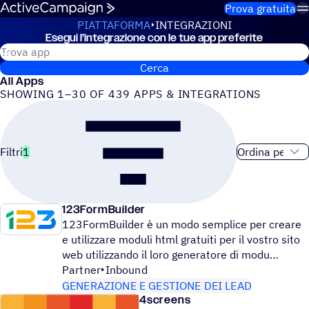
Salta al contenuto
Prova gratuita
PIATTAFORMA
INTEGRAZIONI
Esegui l’integrazione con le tue app preferite
Integrazioni
Cerca le app ActiveCampaign
Cerca
All Apps
SHOWING 1–30 OF 439 APPS & INTEGRATIONS
Ordinamento
Filtri
1
123FormBuilder
123FormBuilder è un modo semplice per creare
e utilizzare moduli html gratuiti per il vostro sito
web utilizzando il loro generatore di modu
Partner
Inbound
GENERAZIONE E GESTIONE DEI LEAD
4screens