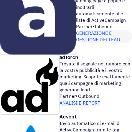
landing page e popup e
inoltrarli
automaticamente alle
liste di ActiveCampaign
Partner
Inbound
GENERAZIONE E
GESTIONE DEI LEAD
adTorch
Trovate il segnale nel rumore con
la vostra pubblicità e il vostro
marketing. Scoprite esattamente
quali campagne di marketing
generano lead
Partner
Outbound
ANALISI E REPORT
Aevent
Invio automatico di e-mail di
ActiveCampaign tramite tag