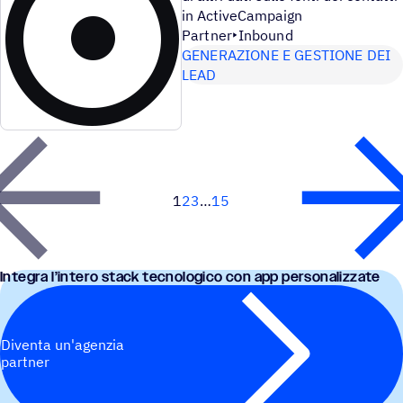
in ActiveCampaign
Partner
Inbound
GENERAZIONE E GESTIONE DEI
LEAD
1
2
3
15
Next
Integra l’in­tero stack tecno­lo­gico con app personalizzate
Diventa un'agenzia
partner