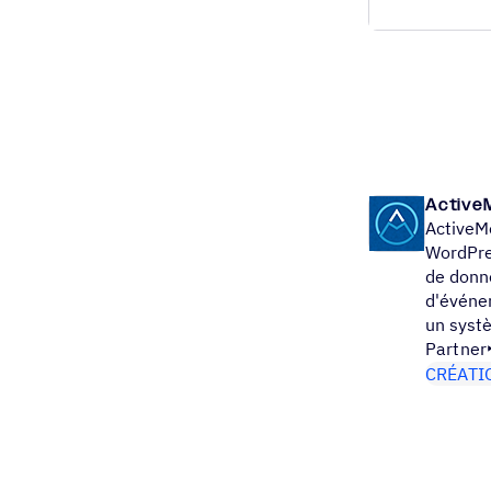
Active
ActiveM
WordPre
de donn
d'événe
un syst
Partner
CRÉATI