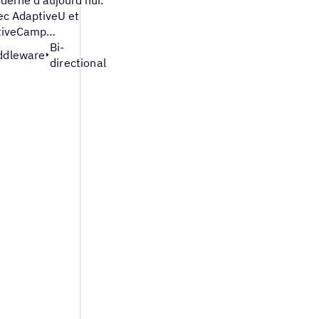
ec AdaptiveU et
tiveCamp…
Bi-
ddleware
directional