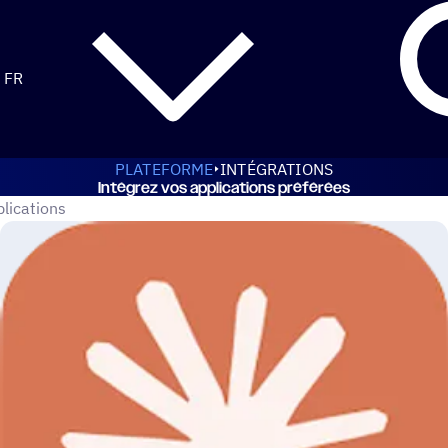
FR
PLATEFORME
INTÉGRATIONS
Inté­grez vos applications préférées
 applications ActiveCampaign