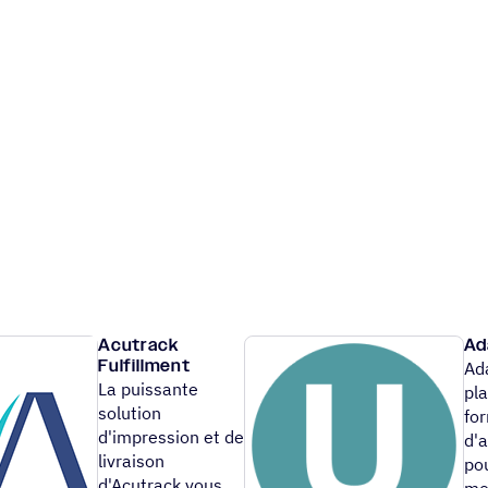
Acutrack
Ad
Fulfillment
Ad
La puissante
pl
solution
fo
d'impression et de
d'
livraison
po
d'Acutrack vous
mo