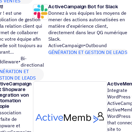
S VENTES
t!
ActiveCampaign Bot for Slack
r ! est une
Donnez à vos équipes les moyens de
lication de gestion
mener des actions automatisées en
la relation client qui
matière d'expérience client,
rmet de collaborer
directement dans leur QG numérique
c votre équipe afin
Slack.
elle soit toujours au
ActiveCampaign
Outbound
urant…
GÉNÉRATION ET GESTION DE LEADS
Bi-
ddleware
directional
NÉRATION ET
STION DE LEADS
tiveCampaign
ActiveMe
t Shopware
Integrate
tegration von
WordPress 
tomation
ActiveCamp
ople
ActiveMemb
ssociation
WordPress 
faite de
that connec
opware et
site to
ActiveCampaign