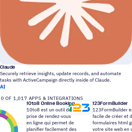
Claude
Secu­rely retrieve insights, update records, and auto­mate
tasks with ActiveCampaign directly inside of Claude.
AI
0 OF 1,017 APPS & INTEGRATIONS
10to8 Online Booking
123FormBuilder
10to8 est un outil de
123FormBuilder e
prise de rendez-vous
facile de créer et d
en ligne qui permet de
formulaires html g
planifier facilement des
votre site web en u