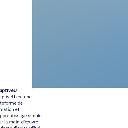
aptiveU
aptiveU est une
ateforme de
rmation et
apprentissage simple
ur la main-d'œuvre
derne d'aujourd'hui.