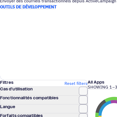
Envoyer des cour­riels tran­sac­tion­nels depuis ActiveCampaign
OUTILS DE DÉVELOPPEMENT
All Apps
Filtres
Reset filters
SHOWING 1–3
Cas d’utilisation
Fonctionnalités compatibles
Langue
Forfaits compatibles