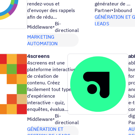
rendez-vous et
générateur de …
d'envoyer des rappels
Partner
Inbound
afin de rédu…
GÉNÉRATION ET 
Bi-
LEADS
Middleware
directional
MARKETING
AUTOMATION
4screens
ab
4screens est une
abl
plateforme interactive
bu
de création de
fo
contenu. Créez
pro
facilement tout type
an
d'expérience
bui
interactive - quiz,
e-
enquêtes, évalua…
co
Bi-
dig
Middleware
directional
Pa
GÉNÉRATION ET
AU