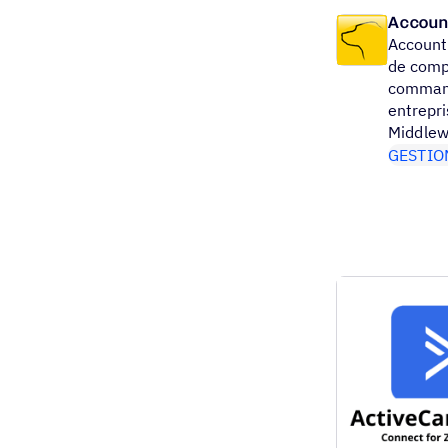
Accoun
Accounti
de compt
command
entrepr
Middlew
GESTIO