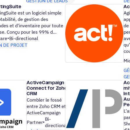
GESTION DE LEADS
DE
tingSuite
Ac
ngSuite est un logiciel simple
Agi
abilité, de gestion des
app
es et d'inventaire pour toute
de 
ise. Conçu pour les 99% d…
pe
are
Bi-directional
ave
qu'
N DE PROJET
co
Mi
GÉ
GE
ActiveCampaign
Ac
Connect for Zoho
mi
CRM
In
Au
Combler le fossé
Pe
entre Zoho CRM et
L'a
ActiveCampaign
par
Bi-
Partner
Sh
directional
d'