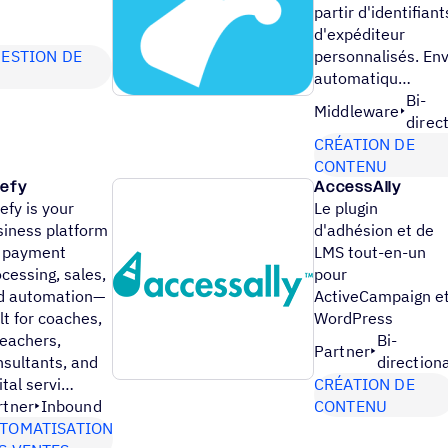
partir d'identifiant
d'expéditeur
GESTION DE
personnalisés. En
automatiqu…
Bi-
Middleware
direc
CRÉATION DE
CONTENU
lefy
AccessAlly
efy is your
Le plugin
siness platform
d'adhésion et de
r payment
LMS tout-en-un
cessing, sales,
pour
d automation—
ActiveCampaign e
lt for coaches,
WordPress
teachers,
Bi-
Partner
nsultants, and
direction
ital servi…
CRÉATION DE
rtner
Inbound
CONTENU
TOMATISATION