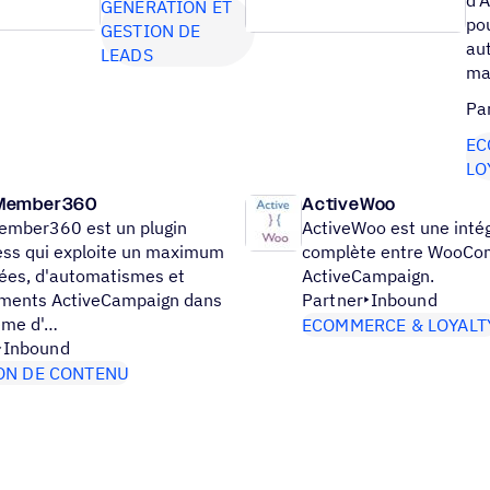
GÉNÉRATION ET
po
GESTION DE
au
LEADS
mar
Pa
EC
LO
Member360
ActiveWoo
ember360 est un plugin
ActiveWoo est une inté
ss qui exploite un maximum
complète entre WooCo
ées, d'automatismes et
ActiveCampaign.
ments ActiveCampaign dans
Partner
Inbound
ème d'…
ECOMMERCE & LOYALT
Inbound
ON DE CONTENU